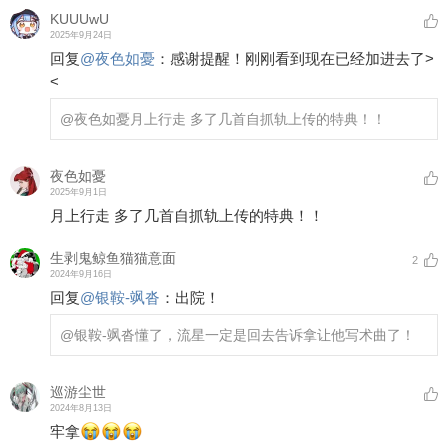
KUUUwU
2025年9月24日
回复
@
夜色如憂
：
感谢提醒！刚刚看到现在已经加进去了>
<
@夜色如憂
月上行走 多了几首自抓轨上传的特典！！
夜色如憂
2025年9月1日
月上行走 多了几首自抓轨上传的特典！！
生剥鬼鲸鱼猫猫意面
2
2024年9月16日
回复
@
银鞍-飒沓
：
出院！
@银鞍-飒沓
懂了，流星一定是回去告诉拿让他写术曲了！
巡游尘世
2024年8月13日
牢拿