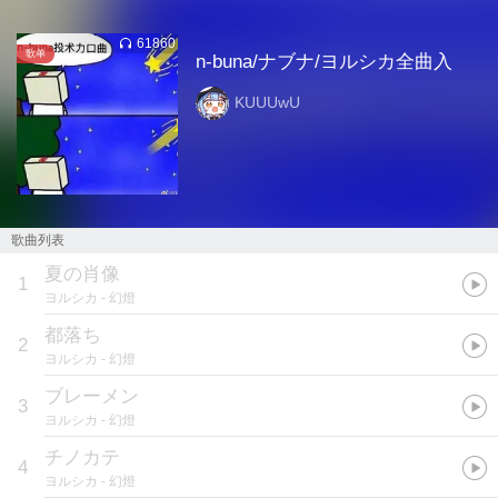
61860
歌单
n-buna/ナブナ/ヨルシカ全曲入
KUUUwU
歌曲列表
夏の肖像
1
ヨルシカ
- 幻燈
都落ち
2
ヨルシカ
- 幻燈
ブレーメン
3
ヨルシカ
- 幻燈
チノカテ
4
ヨルシカ
- 幻燈