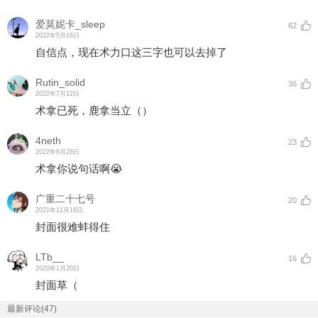
爱莫妮卡_sleep
62
2022年5月16日
自信点，现在术力口这三字也可以去掉了
Rutin_solid
36
2022年7月12日
术拿已死，鹿拿当立（）
4neth
23
2022年6月28日
术拿你说句话啊😭
广重二十七号
20
2021年11月16日
封面很难蚌得住
LTb__
16
2020年1月20日
封面草（
最新评论(47)