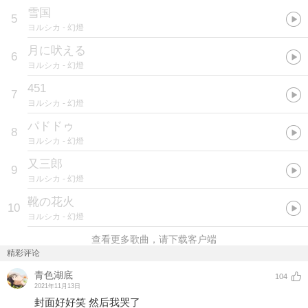
雪国
5
ヨルシカ
- 幻燈
月に吠える
6
ヨルシカ
- 幻燈
451
7
ヨルシカ
- 幻燈
パドドゥ
8
ヨルシカ
- 幻燈
又三郎
9
ヨルシカ
- 幻燈
靴の花火
10
ヨルシカ
- 幻燈
查看更多歌曲，请下载客户端
精彩评论
青色湖底
104
2021年11月13日
封面好好笑 然后我哭了