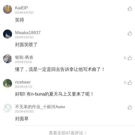
KaiEIP
2024年4月20日
笑得
Misaka18837
2024年3月23日
封面笑喷了
银鞍-飒沓
6
2024年2月4日
懂了，流星一定是回去告诉拿让他写术曲了！
ricebeer
5
2023年5月7日
好耶! 有n-buna的夏天马上又要来了呢！
不无辜的作业_十銀河Aster
2023年4月15日
封面草
查看全部
47
条评论