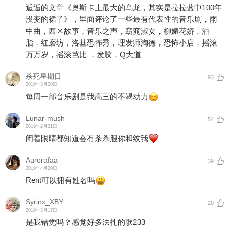
逅逅的文章《奥斯卡上最大的乌龙，其实是拉拉蓝中100年
没变的裙子》，里面评论了一些最有代表性的音乐剧，雨
中曲，西区故事，音乐之声，窈窕淑女，柳媚花娇，油
脂，红磨坊，洛基恐怖秀，理发师淘德，恐怖小店，摇滚
万万岁，摇滚芭比 ，发胶，Q大道
杀死星期日
93
2019年3月20日
每周一部音乐剧是我高三的不竭动力
Lunar-mush
54
2019年2月21日
闭着眼睛都知道会有杀杀服你和纹我
Aurorafaa
39
2019年4月20日
Rent可以拥有姓名吗
Syrinx_XBY
20
2019年3月17日
是我错觉吗？感觉好多法扎的歌233