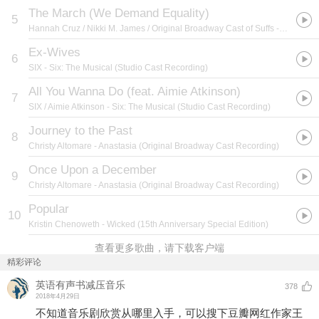
The March (We Demand Equality)
5
Hannah Cruz / Nikki M. James / Original Broadway Cast of Suffs
- Suffs (Original Broadway Cast Recording)
Ex-Wives
6
SIX
- Six: The Musical (Studio Cast Recording)
All You Wanna Do (feat. Aimie Atkinson)
7
SIX / Aimie Atkinson
- Six: The Musical (Studio Cast Recording)
Journey to the Past
8
Christy Altomare
- Anastasia (Original Broadway Cast Recording)
Once Upon a December
9
Christy Altomare
- Anastasia (Original Broadway Cast Recording)
Popular
10
Kristin Chenoweth
- Wicked (15th Anniversary Special Edition)
查看更多歌曲，请下载客户端
精彩评论
英语有声书减压音乐
378
2018年4月29日
不知道音乐剧欣赏从哪里入手，可以搜下豆瓣网红作家王