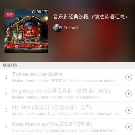
98.1万
歌单
音乐剧经典选段（德法英语汇总）
Trisha不...
歌曲列表
T'aimer est une galère
1
Molière l'opéra urbain / PETiTOM
- Molière, le spectacle musical
Regardez-moi
(
法语音乐剧《莫里哀》选段
)
2
Molière l'opéra urbain / Abi Bernadoth
- Regardez-moi
My Shot
(
音乐剧《汉密尔顿》原声
)
3
Lin-Manuel Miranda / Daveed Diggs / Okieriete Onaodowan / Leslie Odom Jr. / Original Broadway Cast of Hamilton / Anthony Ramos
Keep Marching
(
音乐剧SUFFS歌曲
)
4
Shaina Taub / Original Broadway Cast of Suffs
- Keep Marching