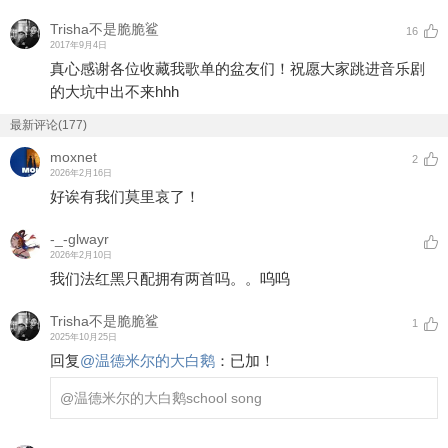
Trisha不是脆脆鲨
16
2017年9月4日
真心感谢各位收藏我歌单的盆友们！祝愿大家跳进音乐剧
的大坑中出不来hhh
最新评论(177)
moxnet
2
2026年2月16日
好诶有我们莫里哀了！
-_-glwayr
2026年2月10日
我们法红黑只配拥有两首吗。。呜呜
Trisha不是脆脆鲨
1
2025年10月25日
回复
@
温德米尔的大白鹅
：
已加！
@温德米尔的大白鹅
school song