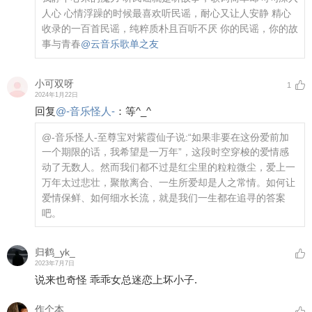
人心 心情浮躁的时候最喜欢听民谣，耐心又让人安静 精心
收录的一百首民谣，纯粹质朴且百听不厌 你的民谣，你的故
事与青春
@云音乐歌单之友
小可双呀
1
2024年1月22日
回复
@
-音乐怪人-
：
等^_^
@-音乐怪人-
至尊宝对紫霞仙子说:“如果非要在这份爱前加
一个期限的话，我希望是一万年”，这段时空穿梭的爱情感
动了无数人。然而我们都不过是红尘里的粒粒微尘，爱上一
万年太过悲壮，聚散离合、一生所爱却是人之常情。如何让
爱情保鲜、如何细水长流，就是我们一生都在追寻的答案
吧。
归鹤_yk_
2023年7月7日
说来也奇怪 乖乖女总迷恋上坏小子.
作个本