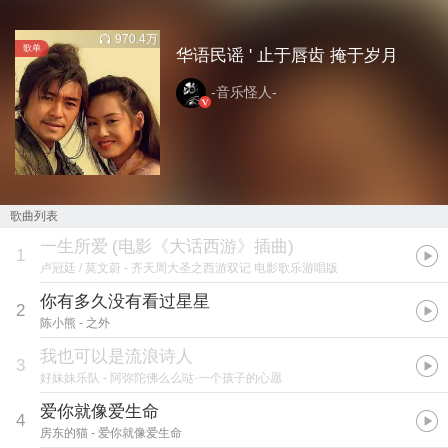
970.4万
歌单
华语民谣 ' 止于唇齿 掩于岁月
-音乐怪人-
歌曲列表
一生所爱
(
电影《大话西游》插曲
)
1
卢冠廷 / 莫文蔚
- 齐天周大圣之西游双记 电影歌乐游唱版
你有多久没有看过星星
2
陈小熊
- 之外
我也可以是流浪诗人
3
好妹妹乐队
- 阿弥陀佛么么哒·一个孩子的心愿
爱你就像爱生命
4
房东的猫
- 爱你就像爱生命