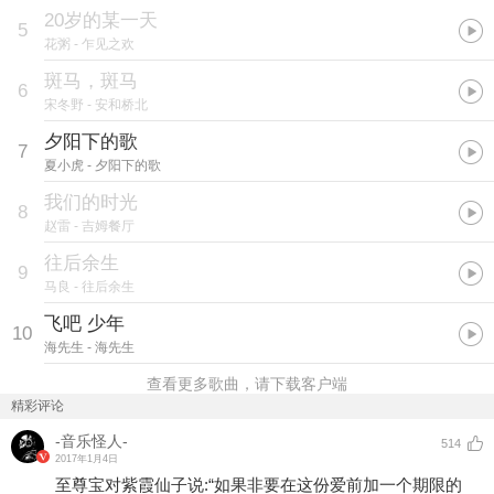
20岁的某一天
5
花粥
- 乍见之欢
斑马，斑马
6
宋冬野
- 安和桥北
夕阳下的歌
7
夏小虎
- 夕阳下的歌
我们的时光
8
赵雷
- 吉姆餐厅
往后余生
9
马良
- 往后余生
飞吧 少年
10
海先生
- 海先生
查看更多歌曲，请下载客户端
精彩评论
-音乐怪人-
514
2017年1月4日
至尊宝对紫霞仙子说:“如果非要在这份爱前加一个期限的