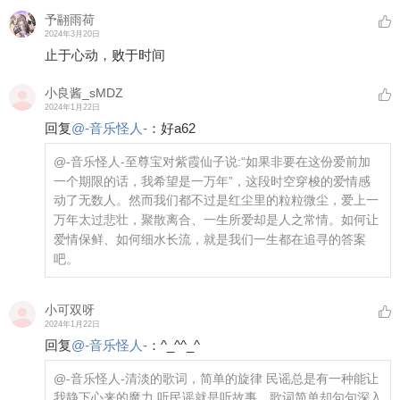
予翮雨荷
2024年3月20日
止于心动，败于时间
小良酱_sMDZ
2024年1月22日
回复
@
-音乐怪人-
：
好a62
@-音乐怪人-
至尊宝对紫霞仙子说:“如果非要在这份爱前加
一个期限的话，我希望是一万年”，这段时空穿梭的爱情感
动了无数人。然而我们都不过是红尘里的粒粒微尘，爱上一
万年太过悲壮，聚散离合、一生所爱却是人之常情。如何让
爱情保鲜、如何细水长流，就是我们一生都在追寻的答案
吧。
小可双呀
2024年1月22日
回复
@
-音乐怪人-
：
^_^^_^
@-音乐怪人-
清淡的歌词，简单的旋律 民谣总是有一种能让
我静下心来的魔力 听民谣就是听故事，歌词简单却句句深入