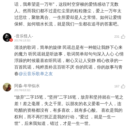
话，我希望是一万年”，这段时空穿梭的爱情感动了无数
人。然而我们都不过是红尘里的粒粒微尘，爱上一万年太
过悲壮，聚散离合、一生所爱却是人之常情。如何让爱情
保鲜、如何细水长流，就是我们一生都在追寻的答案吧。
-音乐怪人-
231
2017年1月3日
清淡的歌词，简单的旋律 民谣总是有一种能让我静下心来
的魔力 听民谣就是听故事，歌词简单却句句深入人心 心情
浮躁的时候最喜欢听民谣，耐心又让人安静 精心收录的一
百首民谣，纯粹质朴且百听不厌 你的民谣，你的故事与青
春
@云音乐歌单之友
阿淼-年华似水
167
2017年6月3日
“放弃”二字15笔，“坚持”二字16笔，放弃和坚持就在一笔之
差！差之毫厘，失之千里。以朋友的名义爱着一个人，连
吃醋的资格都没有，有多喜欢，就有多心酸。 ​​​喜欢是我的
权利，而不再打扰正是我的行动，“爱过 ，就是一生一
世”，后来我知道，错过，才是一生一世。