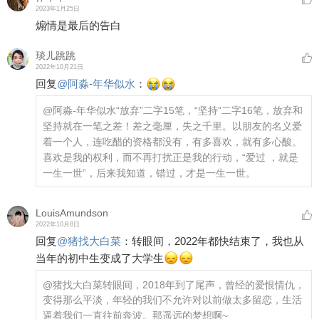
2023年1月25日
煽情是最后的告白
琰儿跳跳
2022年10月21日
回复
@
阿淼-年华似水
：
@阿淼-年华似水
“放弃”二字15笔，“坚持”二字16笔，放弃和
坚持就在一笔之差！差之毫厘，失之千里。以朋友的名义爱
着一个人，连吃醋的资格都没有，有多喜欢，就有多心酸。 ​​​
喜欢是我的权利，而不再打扰正是我的行动，“爱过 ，就是
一生一世”，后来我知道，错过，才是一生一世。
LouisAmundson
2022年10月8日
回复
@
猪找大白菜
：
转眼间，2022年都快结束了，我也从
当年的初中生变成了大学生
@猪找大白菜
转眼间，2018年到了尾声，曾经的爱恨情仇，
变得那么平淡，年轻的我们不允许对以前做太多留恋，生活
逼着我们一直往前奔波。那遥远的梦想啊~