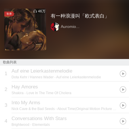
46万
歌单
有一种浪漫叫「欧式表白」
Auromio...
歌曲列表
Auf eine Leierkastenmelodie
1
Dota Kehr / Hannes Wader
- Auf eine Leierkastenmelodie
Hay Amores
2
Shakira
- Love In The Time Of Cholera
Into My Arms
3
Nick Cave & the Bad Seeds
- About Time(Original Motion Picture Soundtrack)
Conversations With Stars
4
Brightwood
- Elementals