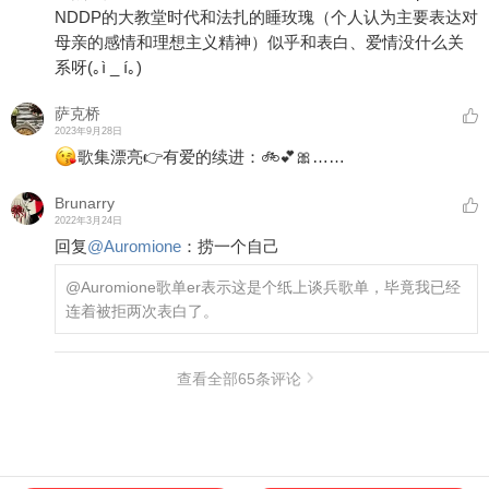
NDDP的大教堂时代和法扎的睡玫瑰（个人认为主要表达对
母亲的感情和理想主义精神）似乎和表白、爱情没什么关
系呀(｡ì _ í｡)
萨克桥
2023年9月28日
歌集漂亮👉有爱的续进：🚲💕🎀……
Brunarry
2022年3月24日
回复
@
Auromione
：
捞一个自己
@Auromione
歌单er表示这是个纸上谈兵歌单，毕竟我已经
连着被拒两次表白了。
查看全部
65
条评论