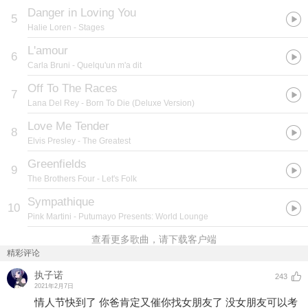
Danger in Loving You
5
Halie Loren
- Stages
L'amour
6
Carla Bruni
- Quelqu'un m'a dit
Off To The Races
7
Lana Del Rey
- Born To Die (Deluxe Version)
Love Me Tender
8
Elvis Presley
- The Greatest
Greenfields
9
The Brothers Four
- Let's Folk
Sympathique
10
Pink Martini
- Putumayo Presents: World Lounge
查看更多歌曲，请下载客户端
精彩评论
执子诺
243
2021年2月7日
情人节快到了 你爸肯定又催你找女朋友了 没女朋友可以考