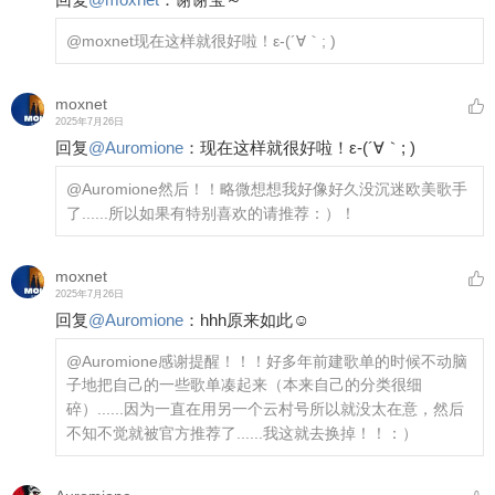
@moxnet
现在这样就很好啦！ε-(´∀｀; )
moxnet
2025年7月26日
回复
@
Auromione
：
现在这样就很好啦！ε-(´∀｀; )
@Auromione
然后！！略微想想我好像好久没沉迷欧美歌手
了......所以如果有特别喜欢的请推荐：）！
moxnet
2025年7月26日
回复
@
Auromione
：
hhh原来如此☺️
@Auromione
感谢提醒！！！好多年前建歌单的时候不动脑
子地把自己的一些歌单凑起来（本来自己的分类很细
碎）......因为一直在用另一个云村号所以就没太在意，然后
不知不觉就被官方推荐了......我这就去换掉！！：）