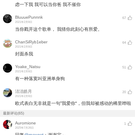
虑一下我 我可以当你爸 我不催你
BluuuePunnnk
67
2021年2月9日
当你戳开这个歌单， 我猜你此刻心有所爱。
ChanSiRyb1eber
64
2021年2月9日
封面杀我
Yoake_Natsu
51
2021年2月9日
有一种落寞叫亚洲单身狗
洁洁皓月
20
2021年2月9日
欧式表白无非就是一句”我爱你“，但我却被感动的稀里哗啦
最新评论(65)
Auromione
1
2025年7月26日
回复
@
moxnet
：
谢谢宝～