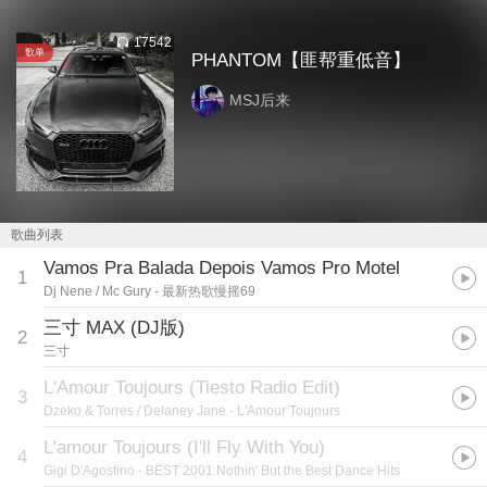
17542
歌单
PHANTOM【匪帮重低音】
MSJ后来
歌曲列表
Vamos Pra Balada Depois Vamos Pro Motel
1
Dj Nene / Mc Gury
- 最新热歌慢摇69
三寸 MAX (DJ版)
2
三寸
L'Amour Toujours (Tiesto Radio Edit)
3
Dzeko & Torres / Delaney Jane
- L'Amour Toujours
L'amour Toujours (I'll Fly With You)
4
Gigi D'Agostino
- BEST 2001:Nothin' But the Best Dance Hits