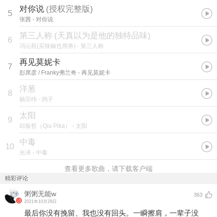
对你说
(
授权完整版
)
5
张茜
- 对你说
第三人称
(
天真以为是他的独特品味
)
6
冯沁苑(买辣椒也用券)
- 第三人称
再见莫妮卡
7
彭席彦 / Franky弗兰奇
- 再见莫妮卡
洋葱
8
杨宗纬
- 鸽子
太阳
9
邱振哲（Qiu Pika）
- 太阳
中毒
10
光泽
- 中毒
查看更多歌曲，请下载客户端
精彩评论
粥粥无能w
363
2021年10月29日
最后你没有挽留、我也没有回头。一瞬擦肩，一辈子没