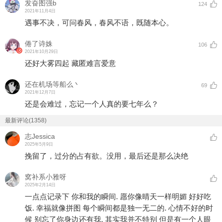
发奋图强b
124
2021年11月4日
遇事不决，可问春风，春风不语，既随本心。
倦了诗姝
106
2021年10月29日
还好大雾四起 藏匿难言爱意
还在机场等船么丶
69
2021年12月7日
还是会难过，忘记一个人真的要七年么？
最新评论(1358)
志Jessica
2025年5月9日
挽留了，过分的占有欲。没用，最后还是那么决绝
窝补系小雅呀
2025年2月14日
一点点记录下 你和我的瞬间. 愿你像晴天一样明媚 好好吃
饭. 幸福就像拼图 每个瞬间都是独一无二的. 心情不好的时
候 别忘了你身边还有我. 其实我并不特别 但是有一个人眼