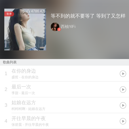
4786.4万
歌单
等不到的就不要等了 等到了又怎样
西柚YiFi
歌曲列表
在你的身边
1
盛哲
- 在你的身边
最后一次
2
李甜
- 最后一次
姑娘在远方
3
柯柯柯啊
- 姑娘在远方
开往早晨的午夜
4
张碧晨
- 开往早晨的午夜