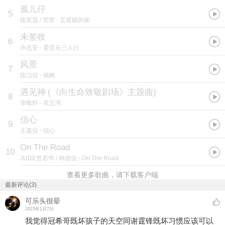
孤儿仔
5
陈奕迅 / 苦荣
- 五星级的家
未签收
6
许志安
- 爱音乐三人行
风景
7
陈洁仪
- 揭晓
遇见神
(
《向生命致敬剧场》主题曲
)
8
张敬轩
- 笑忘书
信心
9
王嘉仪
- 信心
On The Road
10
JUDE曾若华 / 林德信
- On The Road
查看更多歌曲，请下载客户端
最新评论(3)
可乐头很晕
2023年1月7日
我觉得冠希哥既坏孩子的天空同谢霆锋既坏习惯应该可以