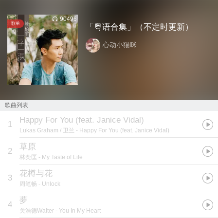
90496
歌单
「粤语合集」（不定时更新）
心动小猫咪
歌曲列表
Happy For You (feat. Janice Vidal)
1
Lukas Graham / 卫兰
- Happy For You (feat. Janice Vidal)
草原
2
林奕匡
- My Taste of Life
花樽与花
3
周笔畅
- Unlock
夢
4
关浩德Walter
- You In My Heart