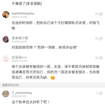
不像猪了
[多多耍酷]
hahhhhhhahha
24
2020年11月20日
化妆的时候听，想给自己涂个大红嘴唇欧式浓眉，对镜飞
吻
发条橙汁橙
19
2020年11月20日
封面碧姬芭铎？“芭铎一亲吻，铁塔亦会倒”
左柒柒o-o
10
2020年11月20日
每个女孩都有魅惑的一面，女孩，请不要因为身材和容貌
或者嗓音而讨厌自己，你的另一面还未被发掘出，当你接
受自己，你将完美无缺。
最新评论(70)
Y_mooorning
2
2021年1月12日
这个歌单也太好听了吧！