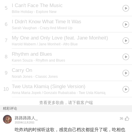
I Can't Face The Music
5
Billie Holiday
- Explore New
I Didn't Know What Time It Was
6
Sarah Vaughan
- Crazy And Mixed Up
My One and Only Love (feat. Jane Monheit)
7
Harold Mabern / Jane Monheit
- Afro Blue
Rhythm and Blues
8
Karen Souza
- Rhythm and Blues
Carry On
9
Norah Jones
- Classic Jones
Twe Usta Kłamią (Single Version)
10
Anna Maria Jopek / Gonzalo Rubalcaba
- Twe Usta Kłamią
查看更多歌曲，请下载客户端
精彩评论
路路路路人_
36
2020年11月20日
吃炸鸡的时候听这歌，感觉自己档次都提升了呢，吃相也