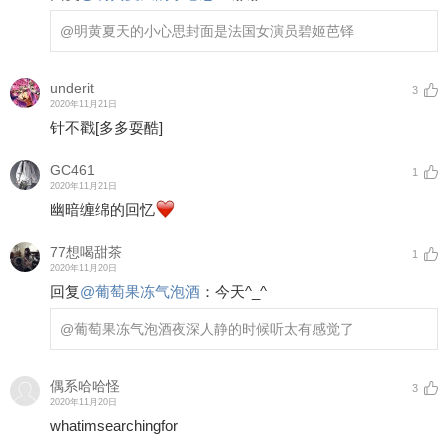
@明黄夏天的小心思
封面是法国女演员碧姬芭铎
underit
3
2020年11月21日
针不戳
[多多耍酷]
GC461
1
2020年11月21日
幽暗缠绵的回忆
77想喝甜茶
1
2020年11月20日
回复
@
葡萄果冻气泡酒
：
今天^_^
@葡萄果冻气泡酒
夜深人静的时候听太有感觉了
偶系哈哈怪
3
2020年11月20日
whatimsearchingfor