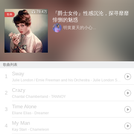
79.4万
『爵士女伶』性感沉沦，探寻靡靡
歌单
悱恻的魅惑
明黄夏天的小心...
歌曲列表
Sway
1
Julie London / Ernie Freeman and his Orchestra
- Julie London Sings Latin
Crazy
2
Chantal Chamberland
- TANNOY
Time Alone
3
Eliane Elias
- Dreamer
My Man
4
Kay Starr
- Chameleon