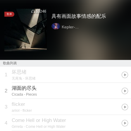
53246
歌单
具有画面故事情感的配乐
Kepler-...
歌曲列表
坏思绪
1
无尾兔
- 坏思绪
湖面的尽头
2
Cicada
- Pieces
flicker
3
ariiol
- flicker
Come Hell or High Water
4
Grrreta
- Come Hell or High Water