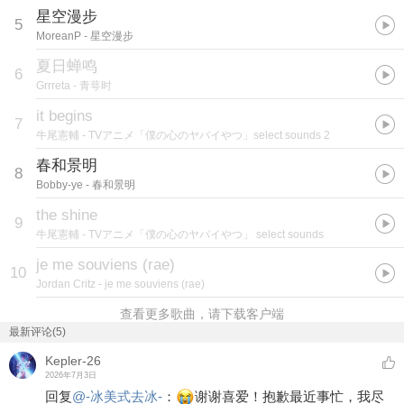
星空漫步
5
MoreanP
- 星空漫步
夏日蝉鸣
6
Grrreta
- 青萼时
it begins
7
牛尾憲輔
- TVアニメ「僕の心のヤバイやつ」select sounds 2
春和景明
8
Bobby-ye
- 春和景明
the shine
9
牛尾憲輔
- TVアニメ「僕の心のヤバイやつ」 select sounds
je me souviens (rae)
10
Jordan Critz
- je me souviens (rae)
查看更多歌曲，请下载客户端
最新评论(5)
Kepler-26
2026年7月3日
回复
@
-冰美式去冰-
：
谢谢喜爱！抱歉最近事忙，我尽