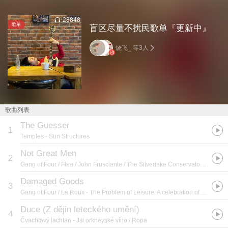
28848
歌单
盲区尽量不扰民歌单『更新中』
烧飞_ 等3人
歌曲列表
The Guesser
1
Temples
- Sun Structures
Not Great Men
2
Gang of Four / Flea / John Frusciante / The Silverlake Conservatory Youth Chorale
Damaged Goods
3
Gang of Four / La Roux
- The Problem of Leisure. A celebration of Andy Gill and Gang of Four
Duce (Z dějin leteckého umění)
4
Čvachtavý lachtan
- Jsi orkneyské víno / Ropa