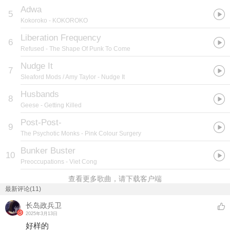
Adwa
5
Kokoroko
- KOKOROKO
Liberation Frequency
6
Refused
- The Shape Of Punk To Come
Nudge It
7
Sleaford Mods / Amy Taylor
- Nudge It
Husbands
8
Geese
- Getting Killed
Post-Post-
9
The Psychotic Monks
- Pink Colour Surgery
Bunker Buster
10
Preoccupations
- Viet Cong
查看更多歌曲，请下载客户端
最新评论(11)
长岛政兵卫
2025年3月13日
好样的