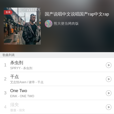
11.6万
歌单
国产说唱中文说唱国产rap中文rap
熊大便当烤肉饭
歌曲列表
杀虫剂
1
SPRYY
- 杀虫剂
干点
2
艾志恒Asen / 谢帝
- 干点
One Two
3
EINK
- ONE TWO
须臾
4
傲傲
- 须臾