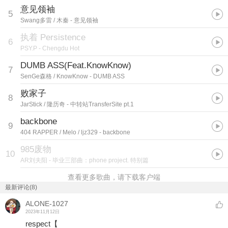
意见领袖
5
Swang多雷 / 木秦
- 意见领袖
执着 Persistence
6
PSY.P
- Chengdu Hot
DUMB ASS(Feat.KnowKnow)
7
SenGe森格 / KnowKnow
- DUMB ASS
败家子
8
JarStick / 隆历奇
- 中转站TransferSite pt.1
backbone
9
404 RAPPER / Melo / ljz329
- backbone
985废物
10
AR刘夫阳
- 毕业三部曲：phone project. 特别篇
查看更多歌曲，请下载客户端
最新评论(8)
ALONE-1027
2023年11月12日
respect【