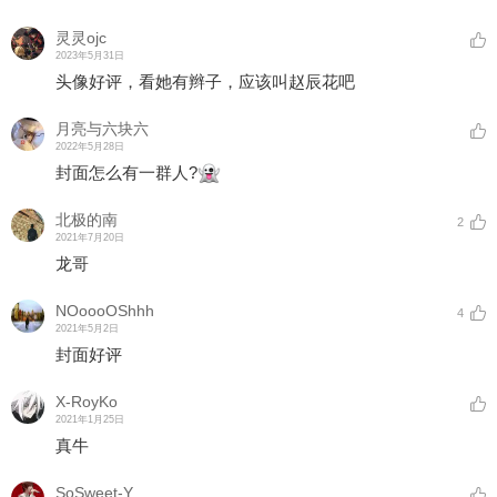
灵灵ojc
2023年5月31日
头像好评，看她有辫子，应该叫赵辰花吧
月亮与六块六
2022年5月28日
封面怎么有一群人?
北极的南
2
2021年7月20日
龙哥
NOoooOShhh
4
2021年5月2日
封面好评
X-RoyKo
2021年1月25日
真牛
SoSweet-Y