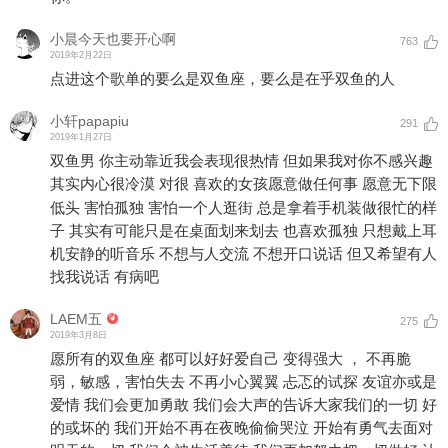
小晨今天也要开心啊
763
2019年2月22日
点进这个歌单的要么是双鱼座，要么是在乎双鱼的人
小轩papapiu
291
2019年1月27日
双鱼男 你主动靠近我会表现很热情 但如果我对你不感兴趣
其实内心很冷漠 对很 喜欢的女孩愿意做任何事 愿意无下限
低头 害怕孤独 害怕一个人逛街 总是拿着手机装做很忙的样
子 其实有可能只是在桌面划来划去 也喜欢孤独 只想戴上耳
机安静的听音乐 不想与人交流 不想开口说话 但又希望有人
找我说话 有病吧
LAEM五
275
2019年3月8日
愿所有的双鱼座 都可以好好爱自己 变得强大 ， 不再脆
弱，敏感，害怕失去 不再小心翼翼 忐忑的试探 友谊亦或是
爱情 我们会更加勇敢 我们会大声的告诉大家我们的一切 好
的或坏的 我们开始不再在夜晚偷偷哭泣 开始有勇气去面对