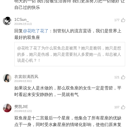
明天的一切 我们会被生活善待 我们更加努力把一切做好 让
自己过的快乐
1CSun_
177
2019年2月11日
回复
@
花吃了花了
：
别管别人的流言蜚语，我们是世界上
最好的双鱼座
@花吃了花了
为什么双鱼总是被黑？她只是脆弱，她只是想
的多，她只是伤感，她只是需要别人多爱她一点，却总被人
说是心机？！
衣裳鼓满西风
121
2019年6月30日
如果说女人是水做的，那么双鱼座的女生一定是雪碧，平
时看起来安安静静的，一晃就有气
樊凯JIE
107
2019年6月12日
双鱼座是十二宫最后一个星座，他集合了所有星座的优缺
点于一身，同时受水象星座的情绪化影响，使他们原来复