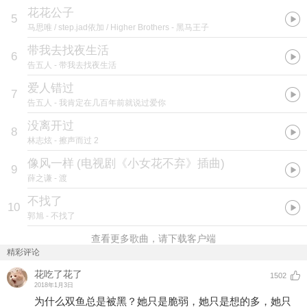
花花公子
5
马思唯 / step.jad依加 / Higher Brothers
- 黑马王子
带我去找夜生活
6
告五人
- 带我去找夜生活
爱人错过
7
告五人
- 我肯定在几百年前就说过爱你
没离开过
8
林志炫
- 擦声而过 2
像风一样
(
电视剧《小女花不弃》插曲
)
9
薛之谦
- 渡
不找了
10
郭旭
- 不找了
查看更多歌曲，请下载客户端
精彩评论
花吃了花了
1502
2018年1月3日
为什么双鱼总是被黑？她只是脆弱，她只是想的多，她只