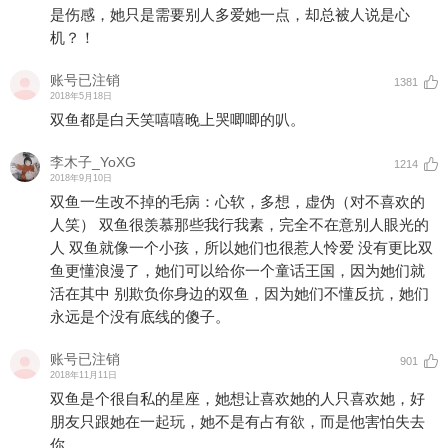
是伤感，她只是需要别人多爱她一点，却总被人说是心
机？！
账号已注销
1381
2018年5月18日
双鱼都是白天笑嘻嘻晚上哭唧唧的叭。
李木子_YoXG
1214
2018年9月10日
双鱼一生改不掉的毛病：心软，多想，虚伪（对不喜欢的
人笑） 双鱼很羡慕那些我行我素，完全不在意别人眼光的
人 双鱼就像一个小孩，所以她们也很惹人怜爱 没有更比双
鱼更懂浪漫了，她们可以给你一个童话王国，因为她们就
活在其中 别欺负你身边的双鱼，因为她们不懂反抗，她们
永远是个没有底线的傻子。
账号已注销
901
2018年11月11日
双鱼是个很自私的星座，她想让喜欢她的人只喜欢她，好
朋友只跟她在一起玩，她不是有占有欲，而是他害怕失去
你。