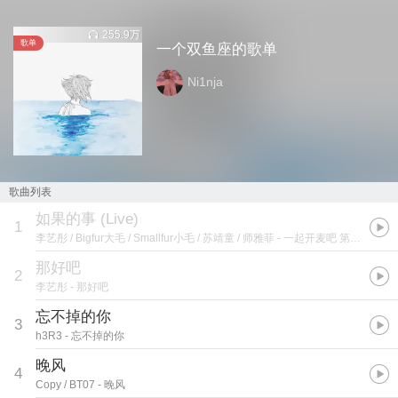
255.9万
歌单
一个双鱼座的歌单
Ni1nja
歌曲列表
如果的事 (Live)
1
李艺彤 / Bigfur大毛 / Smallfur小毛 / 苏靖童 / 师雅菲
- 一起开麦吧 第七期
那好吧
2
李艺彤
- 那好吧
忘不掉的你
3
h3R3
- 忘不掉的你
晚风
4
Copy / BT07
- 晚风