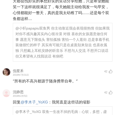
天都会找好笑的事想好笑的笑话分享给她，只是希望她能
笑一下这样就很满足了，每天她能主动给我发一句早安，
心情都能好一整天，真的是我太幼稚了吗……还是每个双
鱼都这样…
@小轩papapiu
双鱼男 你主动靠近我会表现很热情 但如果我
对你不感兴趣其实内心很冷漠 对很 喜欢的女孩愿意做任何
事 愿意无下限低头 害怕孤独 害怕一个人逛街 总是拿着手机
装做很忙的样子 其实有可能只是在桌面划来划去 也喜欢孤
独 只想戴上耳机安静的听音乐 不想与人交流 不想开口说话
但又希望有人找我说话 有病吧
倪星禾
42
2019年7月31日
‘’所有的不高兴都源于随身携带自卑。‘’
沈静思
42
2019年2月5日
回复
@
李木子_YoXG
：
我简直是这些话的缩影
@李木子_YoXG
双鱼一生改不掉的毛病：心软，多想，虚