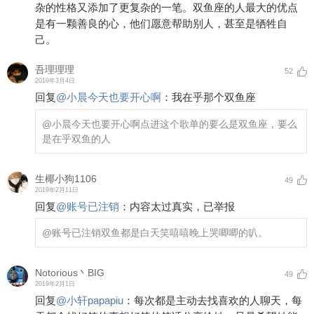
杂的性格又添加了更复杂的一笔。双鱼座的人最大的优点
是有一颗善良的心，他们愿意帮助别人，甚至是牺牲自
己。
吾理理理
52
2019年3月4日
回复
@
小晨今天也要开心啊
：
我在乎那个双鱼座
@小晨今天也要开心啊
点进这个歌单的要么是双鱼座，要么
是在乎双鱼的人
生椰小狗1106
49
2019年2月11日
回复
@
账号已注销
：
内容太过真实，已举报
@账号已注销
双鱼都是白天笑嘻嘻晚上哭唧唧的叭。
Notorious丶BIG
49
2019年2月1日
回复
@
小轩papapiu
：
每次都是主动去找喜欢的人聊天，每