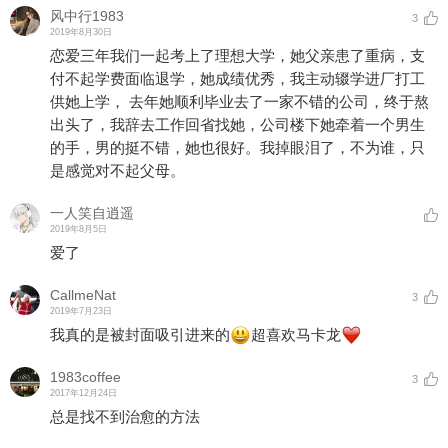
风中行1983
3
2019年8月30日
恋爱三年我们一起考上了理想大学，她父亲患了重病，支
付不起学费面临退学，她成绩优秀，我主动辍学进厂打工
供她上学， 去年她顺利毕业去了一家不错的公司，终于熬
出头了，我辞去工作回省找她，公司楼下她牵着一个男生
的手，男的挺不错，她也很好。我掉眼泪了，不为谁，只
是感觉对不起父母。
一人笑自逍遥
2019年8月5日
爱了
CallmeNat
3
2019年7月23日
我真的是被封面吸引进来的
超喜欢马卡龙
1983coffee
3
2017年12月24日
总是找不到治愈的方法