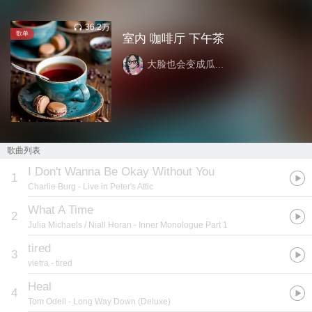
36.2万
歌单
室内 咖啡厅 下午茶
大脸也会变成瓜...
歌曲列表
I Don't Wanna Be Okay Without You
1
Charlie Burg
- Live in Peter's Attic
What A Time
2
Julia Michaels / Niall Horan
- Inner Monologue Part 1
tired
3
vietra
- tired
Heal
4
Tom Odell
- Long Way Down (Deluxe)