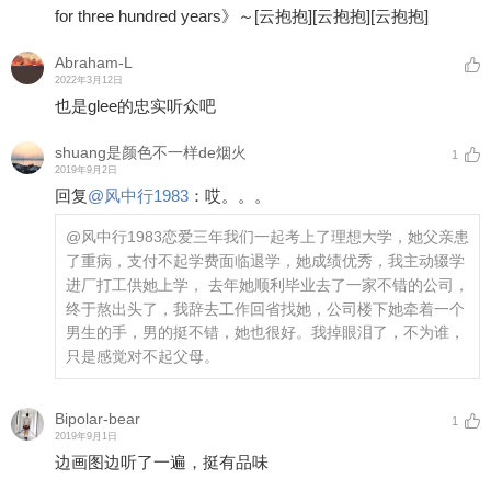
for three hundred years》～
[云抱抱]
[云抱抱]
[云抱抱]
Abraham-L
2022年3月12日
也是glee的忠实听众吧
shuang是颜色不一样de烟火
1
2019年9月2日
回复
@
风中行1983
：
哎。。。
@风中行1983
恋爱三年我们一起考上了理想大学，她父亲患
了重病，支付不起学费面临退学，她成绩优秀，我主动辍学
进厂打工供她上学， 去年她顺利毕业去了一家不错的公司，
终于熬出头了，我辞去工作回省找她，公司楼下她牵着一个
男生的手，男的挺不错，她也很好。我掉眼泪了，不为谁，
只是感觉对不起父母。
Bipolar-bear
1
2019年9月1日
边画图边听了一遍，挺有品味