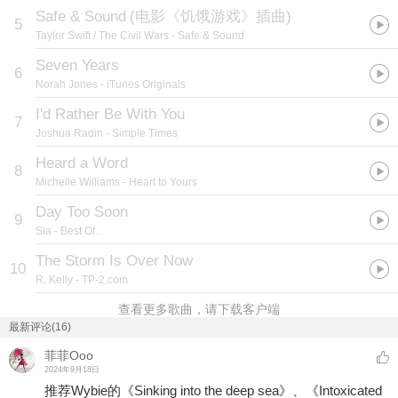
Safe & Sound
(
电影《饥饿游戏》插曲
)
5
Taylor Swift / The Civil Wars
- Safe & Sound
Seven Years
6
Norah Jones
- iTunes Originals
I'd Rather Be With You
7
Joshua Radin
- Simple Times
Heard a Word
8
Michelle Williams
- Heart to Yours
Day Too Soon
9
Sia
- Best Of...
The Storm Is Over Now
10
R. Kelly
- TP-2.com
查看更多歌曲，请下载客户端
最新评论(16)
菲菲Ooo
2024年9月18日
推荐Wybie的《Sinking into the deep sea》、《Intoxicated