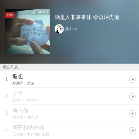
60.8万
歌单
物是人非事事休 欲语泪先流
皞Lue
歌曲列表
遐想
1
郑润泽
- 梦游
小半
2
陈粒
- 小梦大半
海屿你
3
小奥奥
- 海屿你
离开我的依赖
4
王艳薇
- 离开我的依赖