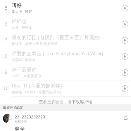
嗜好
5
颜人中
- 嗜好
碎碎念
6
队长
- 碎碎念
最初的记忆
(
电视剧《夏至未至》片尾曲
)
7
徐佳莹
- 夏至未至 影视原声带
你要的全拿走
(
Take Everything You Want
)
8
胡彦斌
- 覅忒好
来不及爱你
9
h3R3
- 来不及爱你
Dear D (亲爱的告诉你)
10
项睿娴
- Dear D (亲爱的告诉你)
查看更多歌曲，请下载客户端
最新评论(15)
23_2323232323
昨天05:49
😂😂