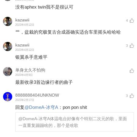
没有aphex twin我不是很认可
kazawii
4
2023年4月12日
艹，盆栽的究极复古合成器确实适合车里摇头哈哈哈
kazawii
3
2023年4月12日
银翼杀手意难平
单身太久不怕狗
2023年4月9日
最新收录3首边缘行者的曲子
8888888404UNKNOW
3
2023年2月17日
回复
@
DomeA-冰穹A
：
pon pon shit
@DomeA-冰穹A
体温电台好像有个特别二次元的歌，里面
一直重复蹦蹦啥的，那个是啥歌