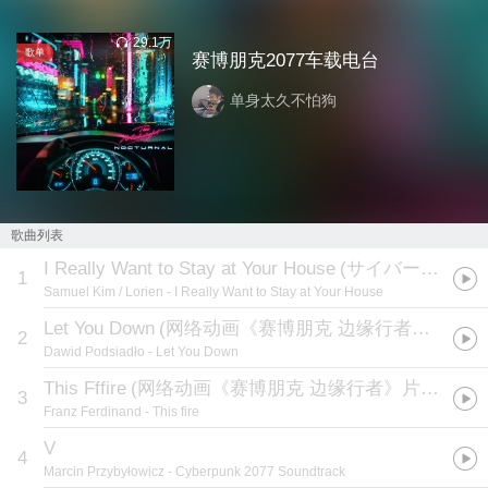
29.1万
歌单
赛博朋克2077车载电台
单身太久不怕狗
歌曲列表
I Really Want to Stay at Your House
(
サイバーパンク エッジランナーズ
1
Samuel Kim / Lorien
- I Really Want to Stay at Your House
Let You Down
(
网络动画《赛博朋克 边缘行者》片尾曲
2
Dawid Podsiadło
- Let You Down
This Fffire
(
网络动画《赛博朋克 边缘行者》片头曲
)
3
Franz Ferdinand
- This fire
V
4
Marcin Przybyłowicz
- Cyberpunk 2077 Soundtrack