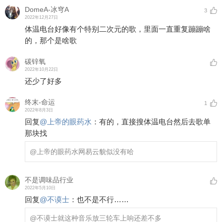
DomeA-冰穹A
3
2022年12月27日
体温电台好像有个特别二次元的歌，里面一直重复蹦蹦啥
的，那个是啥歌
碳锌氧
2022年10月22日
还少了好多
终末-命运
1
2022年8月3日
回复
@
上帝的眼药水
：
有的，直接搜体温电台然后去歌单
那块找
@上帝的眼药水
网易云貌似没有哈
不是调味品行业
2022年5月10日
回复
@
不谟士
：
也不是不行……
@不谟士
就这种音乐放三轮车上响还差不多