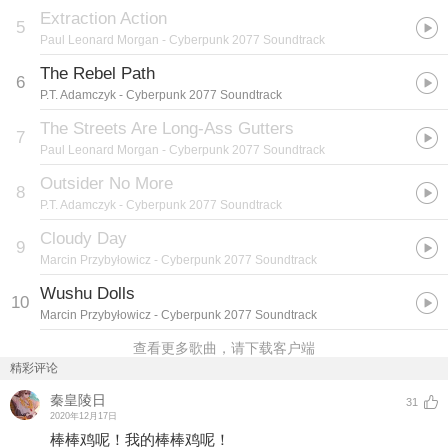
Extraction Action
5
Paul Leonard Morgan
- Cyberpunk 2077 Soundtrack
The Rebel Path
6
P.T. Adamczyk
- Cyberpunk 2077 Soundtrack
The Streets Are Long-Ass Gutters
7
Paul Leonard Morgan
- Cyberpunk 2077 Soundtrack
Outsider No More
8
P.T. Adamczyk
- Cyberpunk 2077 Soundtrack
Cloudy Day
9
Marcin Przybyłowicz
- Cyberpunk 2077 Soundtrack
Wushu Dolls
10
Marcin Przybyłowicz
- Cyberpunk 2077 Soundtrack
查看更多歌曲，请下载客户端
精彩评论
秦皇陵日
31
2020年12月17日
棒棒鸡呢！我的棒棒鸡呢！