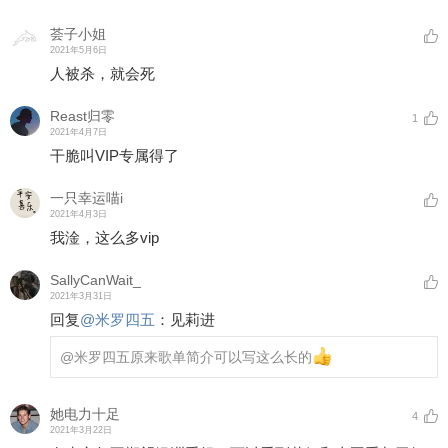
荟子小姐
2021年5月6日
人被杀，就会死
Reast归零
1
2021年4月7日
干脆叫VIP专属得了
一只幸运喵i
2021年4月3日
我淦，这么多vip
SallyCanWait_
2021年3月31日
回复
@
米罗四五
：
见莉进
@米罗四五
原来歌单简介可以写这么长的
她电力十足
4
2021年3月22日