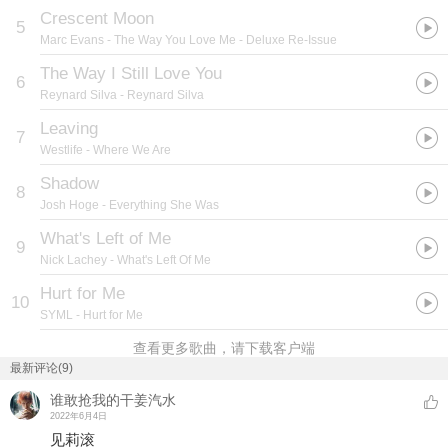
Crescent Moon
5
Marc Evans
- The Way You Love Me - Deluxe Re-Issue
The Way I Still Love You
6
Reynard Silva
- Reynard Silva
Leaving
7
Westlife
- Where We Are
Shadow
8
Josh Hoge
- Everything She Was
What's Left of Me
9
Nick Lachey
- What's Left Of Me
Hurt for Me
10
SYML
- Hurt for Me
查看更多歌曲，请下载客户端
最新评论(9)
谁敢抢我的干姜汽水
2022年6月4日
见莉滚