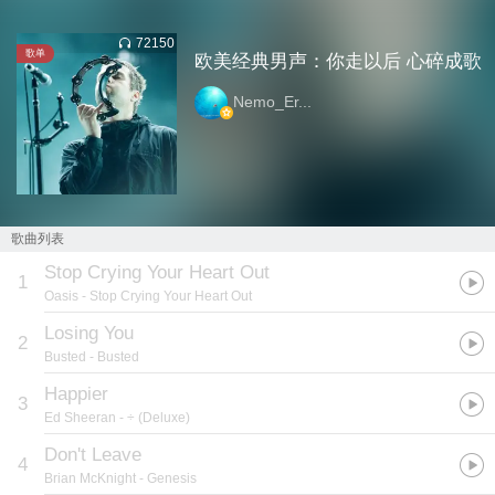
72150
歌单
欧美经典男声：你走以后 心碎成歌
Nemo_Er...
歌曲列表
Stop Crying Your Heart Out
1
Oasis
- Stop Crying Your Heart Out
Losing You
2
Busted
- Busted
Happier
3
Ed Sheeran
- ÷ (Deluxe)
Don't Leave
4
Brian McKnight
- Genesis