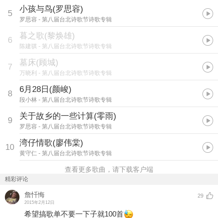
小孩与鸟(罗思容)
5
罗思容
- 第八届台北诗歌节诗歌专辑
暮之歌(黎焕雄)
6
陈建骐
- 第八届台北诗歌节诗歌专辑
墓床(顾城)
7
万晓利
- 第八届台北诗歌节诗歌专辑
6月28日(颜峻)
8
段小林
- 第八届台北诗歌节诗歌专辑
关于故乡的一些计算(零雨)
9
罗思容
- 第八届台北诗歌节诗歌专辑
湾仔情歌(廖伟棠)
10
黄守仁
- 第八届台北诗歌节诗歌专辑
查看更多歌曲，请下载客户端
精彩评论
詹忏悔
29
2015年2月12日
希望搞歌单不要一下子就100首