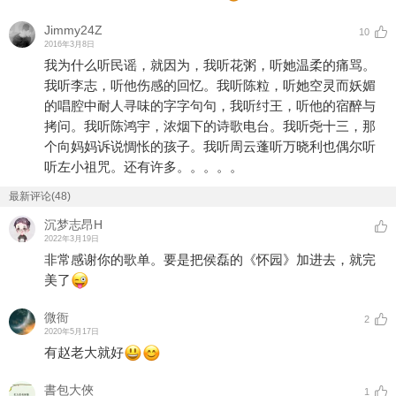
Jimmy24Z
10
2016年3月8日
我为什么听民谣，就因为，我听花粥，听她温柔的痛骂。
我听李志，听他伤感的回忆。我听陈粒，听她空灵而妖媚
的唱腔中耐人寻味的字字句句，我听纣王，听他的宿醉与
拷问。我听陈鸿宇，浓烟下的诗歌电台。我听尧十三，那
个向妈妈诉说惆怅的孩子。我听周云蓬听万晓利也偶尔听
听左小祖咒。还有许多。。。。。
最新评论(48)
沉梦志昂H
2022年3月19日
非常感谢你的歌单。要是把侯磊的《怀园》加进去，就完
美了
微衙
2
2020年5月17日
有赵老大就好
書包大俠
1