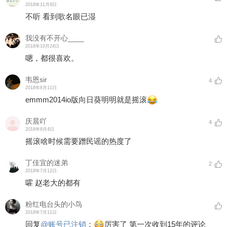
2018年11月9日
不听 看到歌名眼已湿
我没有不开心____
2018年10月24日
嗯，都很喜欢。
韦恩sir
4
2018年8月11日
emmm2014io版向日葵明明就是摇滚
庆晨吖
4
2018年8月4日
摇滚啥时候需要蹭民谣的热度了
丁佳宜的迷弟
2
2018年7月12日
嚯 赵老大的都有
粉红电台头的小鸟
2018年7月11日
回复
@
账号已注销
：
厉害了 第一次收到15年的评论