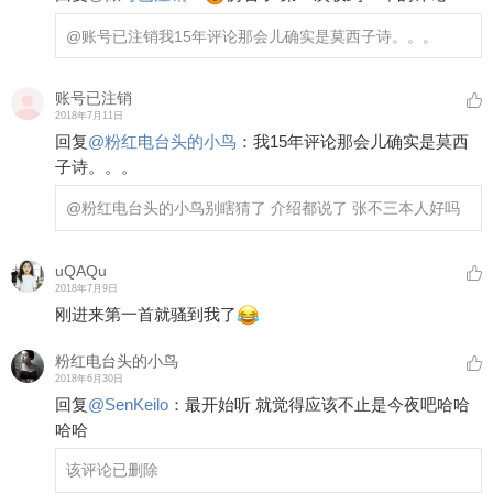
@账号已注销
我15年评论那会儿确实是莫西子诗。。。
账号已注销
2018年7月11日
回复
@
粉红电台头的小鸟
：
我15年评论那会儿确实是莫西
子诗。。。
@粉红电台头的小鸟
别瞎猜了 介绍都说了 张不三本人好吗
uQAQu
2018年7月9日
刚进来第一首就骚到我了
粉红电台头的小鸟
2018年6月30日
回复
@
SenKeilo
：
最开始听 就觉得应该不止是今夜吧哈哈
哈哈
该评论已删除