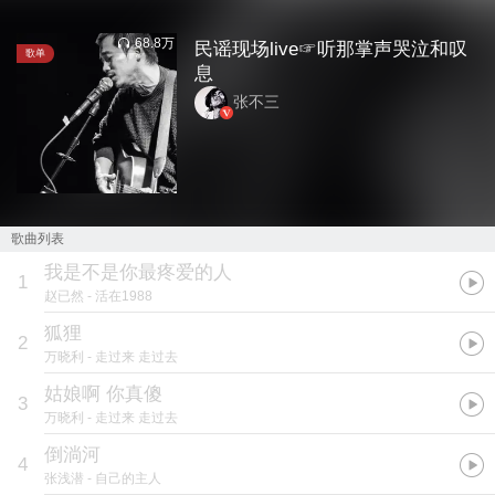
68.8万
民谣现场live☞听那掌声哭泣和叹
歌单
息
张不三
歌曲列表
我是不是你最疼爱的人
1
赵已然
- 活在1988
狐狸
2
万晓利
- 走过来 走过去
姑娘啊 你真傻
3
万晓利
- 走过来 走过去
倒淌河
4
张浅潜
- 自己的主人