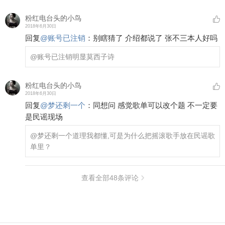
粉红电台头的小鸟
2018年6月30日
回复
@
账号已注销
：
别瞎猜了 介绍都说了 张不三本人好吗
@账号已注销
明显莫西子诗
粉红电台头的小鸟
2018年6月30日
回复
@
梦还剩一个
：
同想问 感觉歌单可以改个题 不一定要
是民谣现场
@梦还剩一个
道理我都懂,可是为什么把摇滚歌手放在民谣歌
单里？
查看全部
48
条评论