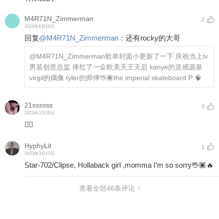
M4R71N_Zimmerman
2
2023年6月16日
回复
@
M4R71N_Zimmerman
：
还有rocky的大哥
@M4R71N_Zimmerman
歌单封面小更新了一下 庆祝当上lv
男装创意总监 捧红了一众欧美天王天后 kanye的灵感源泉
virgil的偶像 tyler的师傅🖖🏿the imperial skateboard P 🧠
21ssssss
3
2023年3月20日
❤️‍🔥
HyphyLit
1
2023年3月17日
Star-702/Clipse, Hollaback girl ,momma I’m so sorry🖖🏿🔥
查看全部
46
条评论