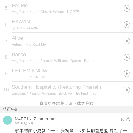
For Me
5
Angélique Kidjo / Charlie Wilson
- HOPE!!
HAAVIN
6
Quavo
- HAAVIN
Alice
7
Future
- The Real Me
Bando
8
Angélique Kidjo / Pharrell Williams / Quavo
- Bando
LET 'EM KNOW
9
T.I.
- LET 'EM KNOW
Southern Hospitality (Featuring Pharrell)
10
Ludacris / Pharrell Williams
- Back For The First Time
查看更多歌曲，请下载客户端
精彩评论
M4R71N_Zimmerman
16
2023年2月14日
歌单封面小更新了一下 庆祝当上lv男装创意总监 捧红了一