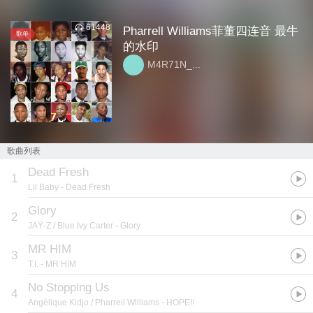
61448
Pharrell Williams菲董四连音 最牛
歌单
的水印
M4R71N_...
歌曲列表
Dead Fresh
1
Lil Baby
- Dead Fresh
Glory
2
JAŸ-Z / Blue Ivy Carter
- Glory
MR HIM
3
T.I.
- MR HIM
No Stopping Us
4
Angélique Kidjo / Pharrell Williams
- HOPE!!