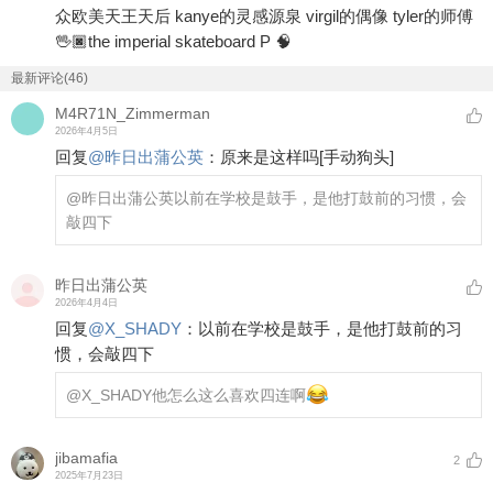
众欧美天王天后 kanye的灵感源泉 virgil的偶像 tyler的师傅
🖖🏿the imperial skateboard P 🧠
最新评论(46)
M4R71N_Zimmerman
2026年4月5日
回复
@
昨日出蒲公英
：
原来是这样吗
[手动狗头]
@昨日出蒲公英
以前在学校是鼓手，是他打鼓前的习惯，会
敲四下
昨日出蒲公英
2026年4月4日
回复
@
X_SHADY
：
以前在学校是鼓手，是他打鼓前的习
惯，会敲四下
@X_SHADY
他怎么这么喜欢四连啊
jibamafia
2
2025年7月23日