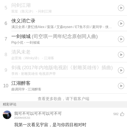
问剑江湖
5
双笙（陈元汐）
- 问剑江湖
侠义消亡录
6
满汉全席 / 萧忆情Alex / 梨落 / 艾森eysen / ET鱼不归 / 夏同学
- 侠义消亡录
一剑倾城
(
司空琪一周年纪念原创同人曲
)
7
Pig小优
- 一剑倾城
清风未老
8
赵景旭（Winky诗）
- 江湖客
剑魂
(
2017年内地版电视剧《射雕英雄传》插曲
)
9
李炜
- 射雕英雄传 电视原声带
江湖醉客
10
曲调同学
- 江湖醉客
查看更多歌曲，请下载客户端
精彩评论
我可不可以可不可以可不可
582
2020年6月2日
我第一次看见宇宙，是与你四目相对时