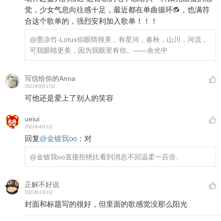
觉，少女气息向往感十足，最近都在单曲循环🔂，也满符
合这个歌单的，强烈安利加入歌单！！！
@墨凉竹-Lotus
你眼睛很美，有星河，春秋，山川，河流，
可我眼睛更美，因为我眼里有你。——余光中
写信给你的Anna
2021年9月17日
可他还是爱上了别人的笑容
ueiui
2021年4月1日
回复
@
金镀我oo
：
对
@金镀我oo
直接拒绝比看到消息不回温柔一百倍.
正解不好说
2021年2月1日
封面和标题写的很好，但里面的歌感觉没那么阳光