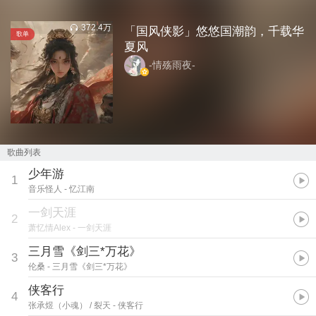
372.4万
「国风侠影」悠悠国潮韵，千载华
歌单
夏风
-情殇雨夜-
歌曲列表
少年游
1
音乐怪人
- 忆江南
一剑天涯
2
萧忆情Alex
- 一剑天涯
三月雪《剑三*万花》
3
伦桑
- 三月雪《剑三*万花》
侠客行
4
张承煜（小魂） / 裂天
- 侠客行