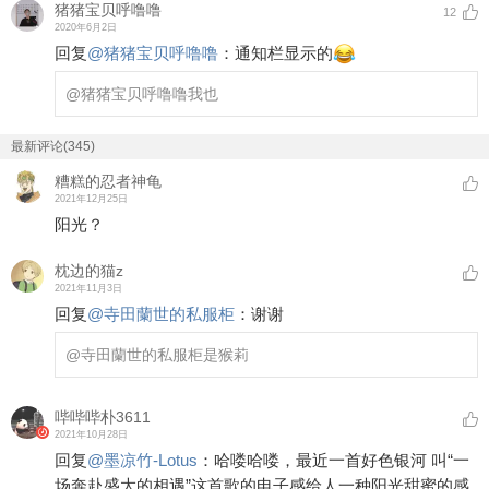
猪猪宝贝呼噜噜
12
2020年6月2日
回复
@
猪猪宝贝呼噜噜
：
通知栏显示的
@猪猪宝贝呼噜噜
我也
最新评论(345)
糟糕的忍者神龟
2021年12月25日
阳光？
枕边的猫z
2021年11月3日
回复
@
寺田蘭世的私服柜
：
谢谢
@寺田蘭世的私服柜
是猴莉
哔哔哔朴3611
2021年10月28日
回复
@
墨凉竹-Lotus
：
哈喽哈喽，最近一首好色银河 叫“一
场奔赴盛大的相遇”这首歌的电子感给人一种阳光甜蜜的感