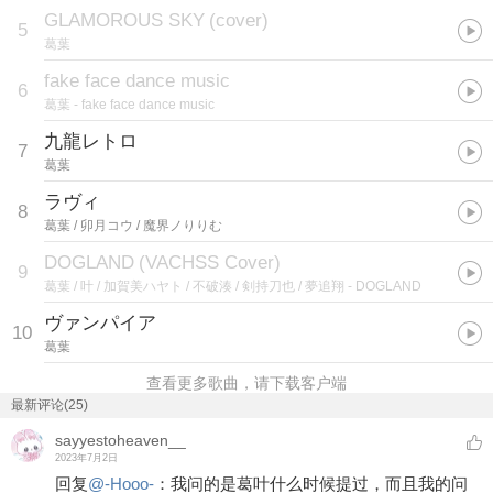
GLAMOROUS SKY
(
cover
)
5
葛葉
fake face dance music
6
葛葉
- fake face dance music
九龍レトロ
7
葛葉
ラヴィ
8
葛葉 / 卯月コウ / 魔界ノりりむ
DOGLAND
(
VACHSS Cover
)
9
葛葉 / 叶 / 加賀美ハヤト / 不破湊 / 剣持刀也 / 夢追翔
- DOGLAND
ヴァンパイア
10
葛葉
查看更多歌曲，请下载客户端
最新评论(25)
sayyestoheaven__
2023年7月2日
回复
@
-Hooo-
：
我问的是葛叶什么时候提过，而且我的问