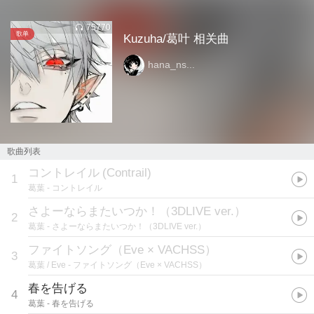
75770
歌单
Kuzuha/葛叶 相关曲
hana_ns...
歌曲列表
コントレイル
(
Contrail
)
1
葛葉
- コントレイル
さよーならまたいつか！（3DLIVE ver.）
2
葛葉
- さよーならまたいつか！（3DLIVE ver.）
ファイトソング（Eve × VACHSS）
3
葛葉 / Eve
- ファイトソング（Eve × VACHSS）
春を告げる
4
葛葉
- 春を告げる