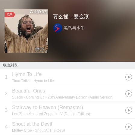
159.5万
歌单
要么摇，要么滚
黑鸟与水牛
歌曲列表
Hymn To Life
1
Timo Tolkki
- Hymn to Life
Beautiful Ones
2
Suede
- Coming Up - 20th Anniversary Edition (Audio Version)
Stairway to Heaven (Remaster)
3
Led Zeppelin
- Led Zeppelin IV (Deluxe Edition)
Shout at the Devil
4
Mötley Crüe
- Shout At The Devil