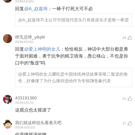
2023年2月19日
回复
@
A_赵嘉琦
：
一棒子打死大可不必
@A_赵嘉琦
不太认可中国现代音乐只有摇滚乐才是唯一希望
肆无忌惮_y8qM
24
2023年6月19日
回复
@
爱上神明的女儿
：
恰恰相反，神话中大部分都是勇
于面对困难，勇于抗争的精卫填海，愚公移山，不也是你
口中的“叛逆”吗
@爱上神明的女儿
哪吒是中国传统神话故事里唯二叛逆的角
色，好像懂了为什么痛仰选他作为专辑💽形象代表
433191360
21
2023年1月17日
这观点也太摇滚了
我们就这样抬头看着天吧
17
2022年10月21日
你是懂摇滚的嗷