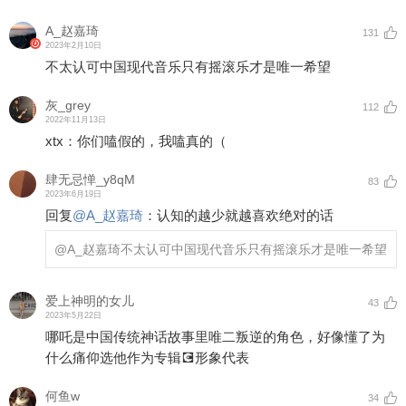
A_赵嘉琦
131
2023年2月10日
不太认可中国现代音乐只有摇滚乐才是唯一希望
灰_grey
112
2022年11月13日
xtx：你们嗑假的，我嗑真的（
肆无忌惮_y8qM
83
2023年6月19日
回复
@
A_赵嘉琦
：
认知的越少就越喜欢绝对的话
@A_赵嘉琦
不太认可中国现代音乐只有摇滚乐才是唯一希望
爱上神明的女儿
43
2023年5月22日
哪吒是中国传统神话故事里唯二叛逆的角色，好像懂了为
什么痛仰选他作为专辑💽形象代表
何鱼w
34