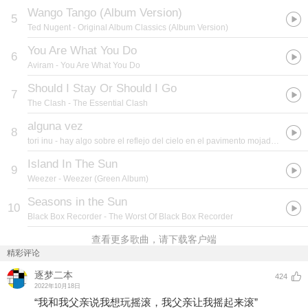
Wango Tango (Album Version)
5
Ted Nugent
- Original Album Classics (Album Version)
You Are What You Do
6
Aviram
- You Are What You Do
Should I Stay Or Should I Go
7
The Clash
- The Essential Clash
alguna vez
8
tori inu
- hay algo sobre el reflejo del cielo en el pavimento mojado que no me deja pensar en algo que no seas tú
Island In The Sun
9
Weezer
- Weezer (Green Album)
Seasons in the Sun
10
Black Box Recorder
- The Worst Of Black Box Recorder
查看更多歌曲，请下载客户端
精彩评论
逐梦二本
424
2022年10月18日
“我和我父亲说我想玩摇滚，我父亲让我摇起来滚”