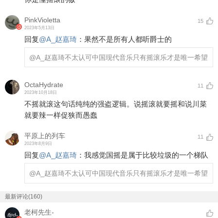
PinkVioletta
15
2023年5月13日
回复
@
A_赵嘉琦
：
果然不是所有人都听爵士的
@A_赵嘉琦
不太认可中国现代音乐只有摇滚乐才是唯一希望
OctaHydrate
11
2023年10月18日
不摇就滚这句话纯纯的强盗逻辑。说摇滚就要摇和说川菜
就要辣一样促狭而愚蠢
平原上的列车
11
2023年8月9日
回复
@
A_赵嘉琦
：
我感觉国摇是属于比较垃圾的一个梯队
@A_赵嘉琦
不太认可中国现代音乐只有摇滚乐才是唯一希望
最新评论(160)
老柯先生-