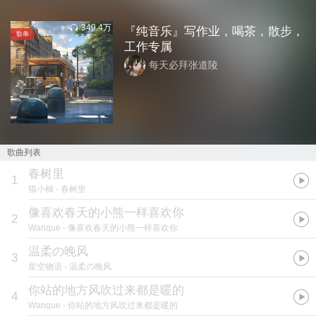
349.4万
『纯音乐』写作业，喝茶，散步，
歌单
工作专属
每天必拜张道陵
歌曲列表
春树里
1
猫小柚
- 春树里
像喜欢春天的小熊一样喜欢你
2
Wanque
- 像喜欢春天的小熊一样喜欢你
温柔の晚风
3
星空物语
- 温柔の晚风
你站的地方风吹过来都是暖的
4
Wanque
- 你站的地方风吹过来都是暖的