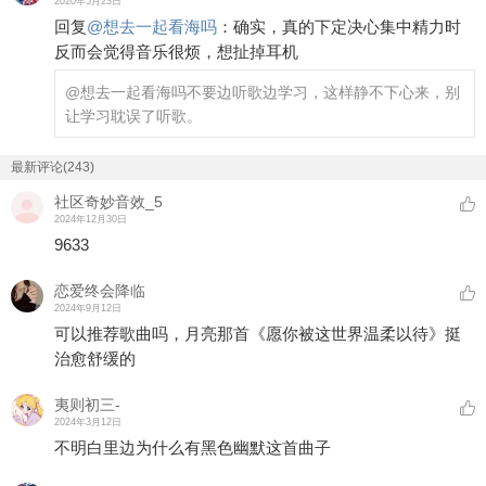
2020年5月23日
回复
@
想去一起看海吗
：
确实，真的下定决心集中精力时
反而会觉得音乐很烦，想扯掉耳机
@想去一起看海吗
不要边听歌边学习，这样静不下心来，别
让学习耽误了听歌。
最新评论(243)
社区奇妙音效_5
2024年12月30日
9633
恋爱终会降临
2024年9月12日
可以推荐歌曲吗，月亮那首《愿你被这世界温柔以待》挺
治愈舒缓的
夷则初三-
2024年3月12日
不明白里边为什么有黑色幽默这首曲子