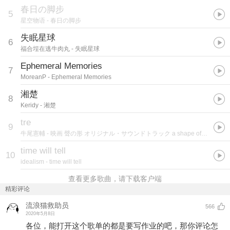
春日の脚步
5
星空物语
- 春日の脚步
失眠星球
6
福合埕在逃牛肉丸
- 失眠星球
Ephemeral Memories
7
MoreanP
- Ephemeral Memories
湘楚
8
Keridy
- 湘楚
tre
9
牛尾憲輔
- 映画 聲の形 オリジナル・サウンドトラック a shape of light
time will tell
10
idealism
- time will tell
查看更多歌曲，请下载客户端
精彩评论
流浪猫救助员
566
2020年5月8日
各位，能打开这个歌单的都是要写作业的吧，那你评论怎