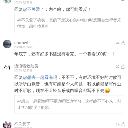
2020年5月23日
回复
@
不关爱了
：
内个啥，你可能看反了
@不关爱了
确实，真的下定决心集中精力时反而会觉得音乐
很烦，想扯掉耳机
urarawl
44
2020年11月26日
年底了，还有好多书还没有看完。一个赞看100页！！
流浪猫救助员
22
2020年5月25日
回复
@
想去一起看海吗
：
不不不，有时环境不好的时候可
以听听白噪音，也有可能是个人问题，我以前就是写作业
时不听歌，现在不听轻音乐或白噪音都写不下去
@想去一起看海吗
不要边听歌边学习，这样静不下心来，别
让学习耽误了听歌。
不关爱了
19