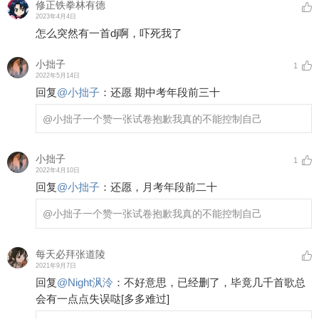
修正铁拳林有德
2023年4月4日
怎么突然有一首dj啊，吓死我了
小拙子
1
2022年5月14日
回复
@
小拙子
：
还愿 期中考年段前三十
@小拙子
一个赞一张试卷抱歉我真的不能控制自己
小拙子
1
2022年4月10日
回复
@
小拙子
：
还愿，月考年段前二十
@小拙子
一个赞一张试卷抱歉我真的不能控制自己
每天必拜张道陵
2021年9月7日
回复
@
Night沨泠
：
不好意思，已经删了，毕竟几千首歌总
会有一点点失误哒
[多多难过]