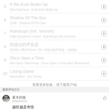
If We Ever Broke Up
5
Mae Stephens
- If We Ever Broke Up
Shadow Of The Sun
6
王OK
- Shadow Of The Sun
Raindrops (Intl. Version)
7
Katja Krasavice / Leony
- Raindrops (Intl. Version)
风驶过的声音是
8
海洋Bo / 费米Frieme / Zy
- 风驶过的声音是（说唱版）
Once Upon a Time
9
Max Oazo / Moonessa
- Once Upon a Time (feat. Moonessa)
Losing Game
10
Maximillian
- Too Young
查看更多歌曲，请下载客户端
最新评论(11)
夏木的殇
2025年2月27日
越听越是奇怪