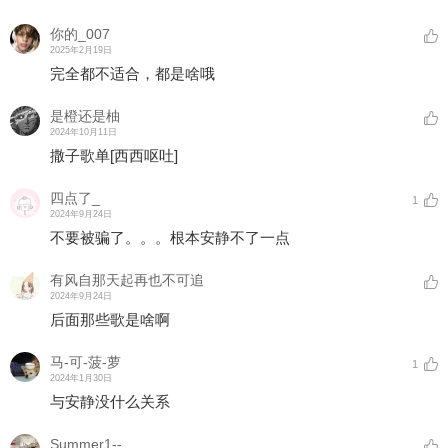
你的_007
2025年2月19日
完全都不适合，都是啥哦
是橙还是柚
2024年10月11日
撒子歌单
[西西呕吐]
四点了_
1
2024年9月24日
不要被骗了。。。根本安静不了一点
有风自那天起再也不可追
2024年9月24日
后面那些歌是啥啊
马-可-菠-萝
1
2024年1月30日
与安静没什么关系
Summer1--