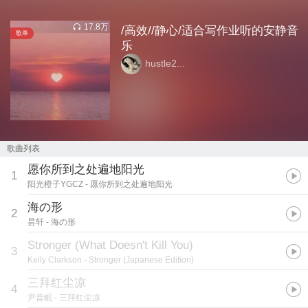
17.8万
/高效//静心/适合写作业听的安静音
歌单
乐
hustle2...
歌曲列表
愿你所到之处遍地阳光
1
阳光橙子YGCZ
- 愿你所到之处遍地阳光
海の形
2
昙轩
- 海の形
Stronger (What Doesn't Kill You)
3
Kelly Clarkson
- Stronger (Japanese Edition)
三拜红尘凉
4
尹昔眠
- 三拜红尘凉