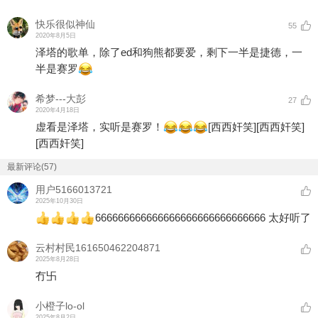
快乐很似神仙
55
2020年8月5日
泽塔的歌单，除了ed和狗熊都要爱，剩下一半是捷德，一
半是赛罗
希梦---大彭
27
2020年4月18日
虚看是泽塔，实听是赛罗！
[西西奸笑]
[西西奸笑]
[西西奸笑]
最新评论(57)
用户5166013721
2025年10月30日
666666666666666666666666666666 太好听了
云村村民161650462204871
2025年8月28日
冇卐
小橙子lo-ol
2025年8月2日