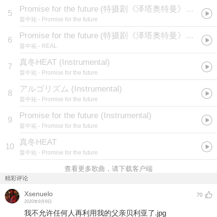
Promise for the future
(
特摄剧《泽塔奥特曼》ED2
)
5
畠中祐
- Promise for the future
Promise for the future
(
特摄剧《泽塔奥特曼》ED2
)
6
畠中祐
- REAL
真冬HEAT (Instrumental)
7
畠中祐
- Promise for the future
アルゴリズム (Instrumental)
8
畠中祐
- Promise for the future
Promise for the future (Instrumental)
9
畠中祐
- Promise for the future
真冬HEAT
10
畠中祐
- Promise for the future
查看更多歌曲，请下载客户端
精彩评论
Xsenuelo
70
2020年9月9日
我不允许任何人再利用我的父亲贝利亚了.jpg