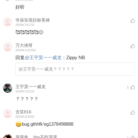
好听
寺庙实现目标美禄
2025年7月17日
🥰🥰🥰🥰🥰😌
万大侠呀
2024年11月23日
回复
@
王宇昊一一威龙
：
Zippy NB
@王宇昊一一威龙
？？？？？
王宇昊一一威龙
1
2024年7月21日
？？？？？
含笑816
2023年12月9日
bug gthhfk’eg1378498888
突突兔__Hm不吃菠菜
1