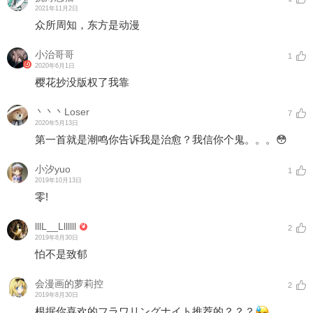
2021年11月2日
众所周知，东方是动漫
小治哥哥
1
2020年6月1日
樱花抄没版权了我靠
丶丶丶Loser
7
2020年5月13日
第一首就是潮鸣你告诉我是治愈？我信你个鬼。。。😳
小汐yuo
1
2019年10月13日
零!
lllL__Lllllll
2
2019年8月30日
怕不是致郁
会漫画的萝莉控
2
2019年8月30日
根据你喜欢的フラワリングナイト推荐的？？？