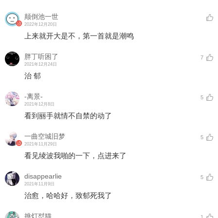
颠倒池一世
2022年12月20日
上来就开大是不，第一首就是潮鸣
胖丁听困了
7
2021年12月24日
治 郁
-离景-
5
2021年12月8日
看到丽手就情不自禁的动了
一曲空城旧梦
5
2021年11月29日
看见绫波我啪的一下，点进来了
disappearlie
5
2021年11月9日
治愈，哈哈好，致郁死我了
挑灯怼猫
1