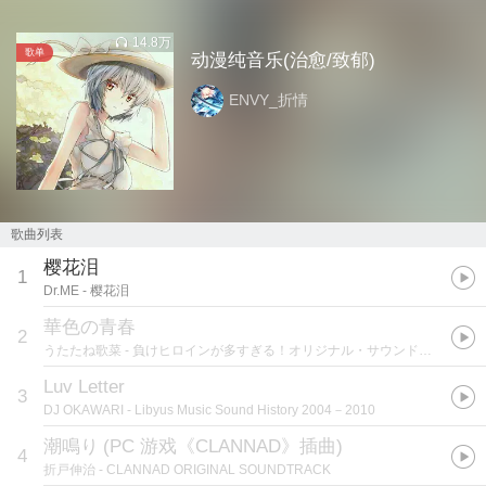
14.8万
歌单
动漫纯音乐(治愈/致郁)
ENVY_折情
歌曲列表
樱花泪
1
Dr.ME
- 樱花泪
華色の青春
2
うたたね歌菜
- 負けヒロインが多すぎる！オリジナル・サウンドトラック VOL.1
Luv Letter
3
DJ OKAWARI
- Libyus Music Sound History 2004－2010
潮鳴り
(
PC 游戏《CLANNAD》插曲
)
4
折戸伸治
- CLANNAD ORIGINAL SOUNDTRACK