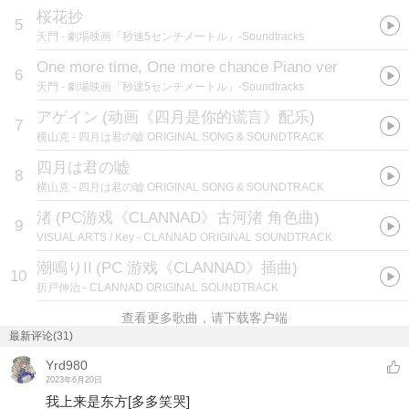
桜花抄
5
天門
- 劇場映画「秒速5センチメートル」-Soundtracks
One more time, One more chance Piano ver
6
天門
- 劇場映画「秒速5センチメートル」-Soundtracks
アゲイン
(
动画《四月是你的谎言》配乐
)
7
横山克
- 四月は君の嘘 ORIGINAL SONG & SOUNDTRACK
四月は君の嘘
8
横山克
- 四月は君の嘘 ORIGINAL SONG & SOUNDTRACK
渚
(
PC游戏《CLANNAD》古河渚 角色曲
)
9
VISUAL ARTS / Key
- CLANNAD ORIGINAL SOUNDTRACK
潮鳴りII
(
PC 游戏《CLANNAD》插曲
)
10
折戸伸治
- CLANNAD ORIGINAL SOUNDTRACK
查看更多歌曲，请下载客户端
最新评论(31)
Yrd980
2023年6月20日
我上来是东方
[多多笑哭]