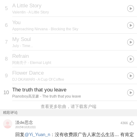
A Little Story
5
Valentin
- A Little Story
You
6
Approaching Nirvana
- Blocking the Sky
My Soul
7
July
- Time...
Refrain
8
阿南亮子
- Eternal Light
Flower Dance
9
DJ OKAWARI
- A Cup Of Coffee
The truth that you leave
10
Pianoboy高至豪
- The truth that you leave
查看更多歌曲，请下载客户端
精彩评论
淡de思念
4366
2015年10月22日
回复
@
Yi_Yuan_n
：
没有收费跟广告人家怎么生活… 有肯定