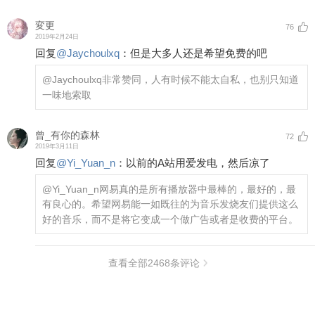
変更
76
2019年2月24日
回复
@
Jaychoulxq
：
但是大多人还是希望免费的吧
@Jaychoulxq
非常赞同，人有时候不能太自私，也别只知道
一味地索取
曾_有你的森林
72
2019年3月11日
回复
@
Yi_Yuan_n
：
以前的A站用爱发电，然后凉了
@Yi_Yuan_n
网易真的是所有播放器中最棒的，最好的，最
有良心的。希望网易能一如既往的为音乐发烧友们提供这么
好的音乐，而不是将它变成一个做广告或者是收费的平台。
查看全部
2468
条评论