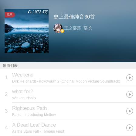
1972.4万
歌单
史上最佳纯音30首
王之部落_部长
歌曲列表
Weekend
1
Dirk Reichardt
- Kokowääh 2 (Original Motion Picture Soundtrack)
what for?
2
sAr
- courtship
Righteous Path
3
Blazo
- Introducing Mellow
A Dead Leaf Dance
4
As the Stars Fall
- Tempus Fugit