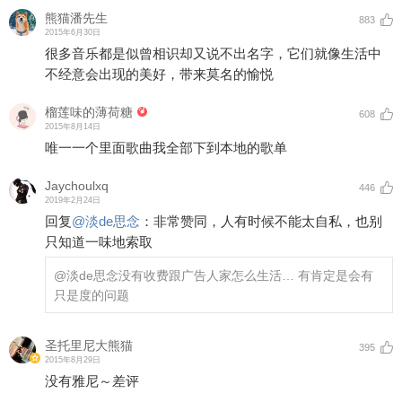
熊猫潘先生
883
2015年6月30日
很多音乐都是似曾相识却又说不出名字，它们就像生活中
不经意会出现的美好，带来莫名的愉悦
榴莲味的薄荷糖
608
2015年8月14日
唯一一个里面歌曲我全部下到本地的歌单
Jaychoulxq
446
2019年2月24日
回复
@
淡de思念
：
非常赞同，人有时候不能太自私，也别
只知道一味地索取
@淡de思念
没有收费跟广告人家怎么生活… 有肯定是会有
只是度的问题
圣托里尼大熊猫
395
2015年8月29日
没有雅尼～差评