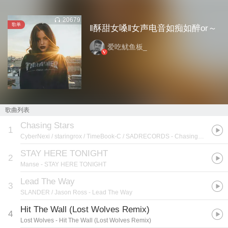
20679
歌单
‖酥甜女嗓‖女声电音如痴如醉or～
爱吃鱿鱼板_
歌曲列表
Chasing Stars
1
CyberNexi / staringrox / TimeBook-C / SADRECORDS
- Chasings Stars
STAY HERE TONIGHT
2
Manse
- STAY HERE TONIGHT
Lead The Way
3
SLANDER / Jason Ross
- Lead The Way
Hit The Wall (Lost Wolves Remix)
4
Lost Wolves
- Hit The Wall (Lost Wolves Remix)