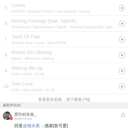
Lonely
5
KASTRA / Zachary Fremont / Lexi Scatena
- Lonely
Hurting Feelings (feat. SabriK)
6
Nil Martorell / Stormbreaker / SabriK
- Hurting Feelings (feat. SabriK)
Twist Of Fate
7
Thomas Vouz / Luma
- Twist Of Fate
Where Do I Belong
8
Manse
- Where Do I Belong
Waking Me Up
9
KOIH / UNDY
- AL!VE
Your Love
10
KOIH / skye silansky
- AL!VE
查看更多歌曲，请下载客户端
最新评论(6)
爱吃鱿鱼板_
2026年7月12日
回复
@
烛永夜
：
感谢
[装可爱]