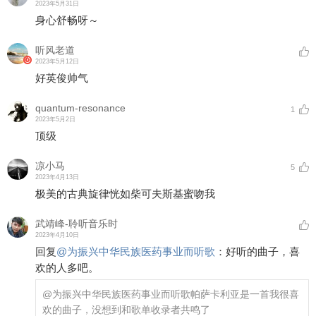
2023年5月31日
身心舒畅呀～
听风老道
2023年5月12日
好英俊帅气
quantum-resonance
1
2023年5月2日
顶级
凉小马
5
2023年4月13日
极美的古典旋律恍如柴可夫斯基蜜吻我
武靖峰-聆听音乐时
2023年4月10日
回复
@
为振兴中华民族医药事业而听歌
：
好听的曲子，喜
欢的人多吧。
@为振兴中华民族医药事业而听歌
帕萨卡利亚是一首我很喜
欢的曲子，没想到和歌单收录者共鸣了