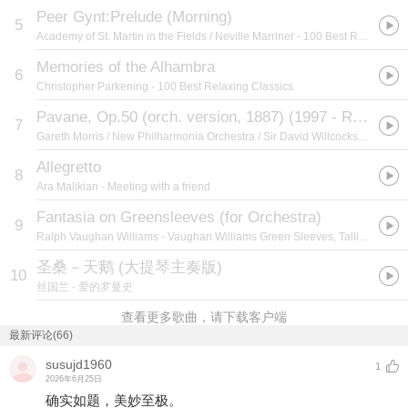
Peer Gynt:Prelude (Morning)
5
Academy of St. Martin in the Fields / Neville Marriner
- 100 Best Relaxing Classics
Memories of the Alhambra
6
Christopher Parkening
- 100 Best Relaxing Classics
Pavane, Op.50 (orch. version, 1887) (1997 - Remaster)
7
Gareth Morris / New Philharmonia Orchestra / Sir David Willcocks
- 100 Bes
Allegretto
8
Ara Malikian
- Meeting with a friend
Fantasia on Greensleeves (for Orchestra)
9
Ralph Vaughan Williams
- Vaughan Williams Green Sleeves, Tallis Fantasia Neville Marriner
圣桑－天鹅 (大提琴主奏版)
10
丝国兰
- 爱的罗曼史
查看更多歌曲，请下载客户端
最新评论(66)
susujd1960
1
2026年6月25日
确实如题，美妙至极。