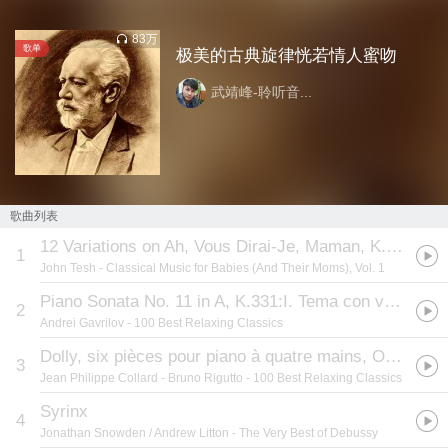
83万
歌单
极美的古典旋律恍若情人蜜吻
武靖峰-聆听音...
歌曲列表
12 Variations on Ah, Vous Dirai-Je, Maman, K. 265 Twinkle,
1
John Tesh
- Classical Music for Babies (And Their Moms), Vol. 1
Piano Sonata No. 11 in A, K.331:I. Tema con variazoni
2
Andrei Gavrilov
- 100 Best Relaxing Classics
Dolly, six pièces pour piano à quatre mains, Op.56:I Berceuse
3
Jean Philippe Collard - Bruno Rigutto
- 100 Best Relaxing Classics
Syrinx
4
Jonathan Snowden / Andrew Litton
- The Very Best of Debussy