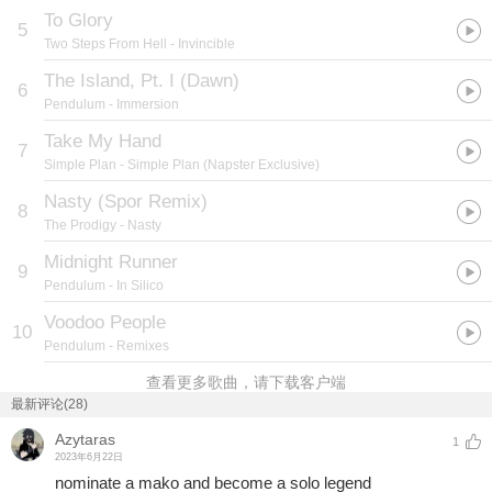
To Glory
5
Two Steps From Hell
- Invincible
The Island, Pt. I (Dawn)
6
Pendulum
- Immersion
Take My Hand
7
Simple Plan
- Simple Plan (Napster Exclusive)
Nasty (Spor Remix)
8
The Prodigy
- Nasty
Midnight Runner
9
Pendulum
- In Silico
Voodoo People
10
Pendulum
- Remixes
查看更多歌曲，请下载客户端
最新评论(28)
Azytaras
1
2023年6月22日
nominate a mako and become a solo legend