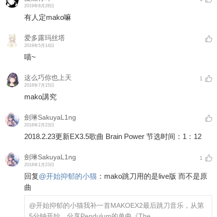
2019年8月28日
有人定mako嘛
爱多露玛丝塔
2019年5月14日
喵~
这么巧你也上天
1
2018年7月15日
mako講究
劍琳SakuyaL1ng
2018年2月23日
2018.2.23更新EX3.5歌曲 Brain Power 节选时间：1：12
劍琳SakuyaL1ng
1
2018年1月23日
回复
@
开始抑郁的小猫
：
mako跳刀用的是live版 而不是原
曲
@开始抑郁的小猫
我补一首MAKOEX2最后跳刀音乐，从第
5分钟开始，分享Pendulum的单曲《The