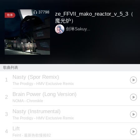
37798
ze_FFVII_mako_reactor_v_5_3（
歌单
魔光炉）
劍琳Sakuy...
歌曲列表
Nasty (Spor Remix)
1
The Prodigy
- HMV Exclusive Remix
Brain Power (Long Version)
2
NOMA
- Chronikle
Nasty (Instrumental)
3
The Prodigy
- HMV Exclusive Remix
Lift
4
Feint
- 最新热歌慢摇82