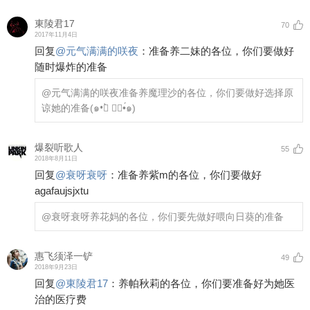
東陵君17
70
2017年11月4日
回复
@
元气满满的咲夜
：
准备养二妹的各位，你们要做好
随时爆炸的准备
@元气满满的咲夜
准备养魔理沙的各位，你们要做好选择原
谅她的准备(๑•॒̀ ູ॒•́๑)
爆裂听歌人
55
2018年8月11日
回复
@
衰呀衰呀
：
准备养紫m的各位，你们要做好
agafaujsjxtu
@衰呀衰呀
养花妈的各位，你们要先做好喂向日葵的准备
惠飞须泽一铲
49
2018年9月23日
回复
@
東陵君17
：
养帕秋莉的各位，你们要准备好为她医
治的医疗费