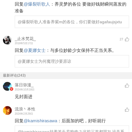
回复
@
爆裂听歌人
：
养灵梦的各位 要做好钱财瞬间蒸发的
准备
@爆裂听歌人
准备养紫m的各位，你们要做好agafaujsjxtu
_止水梵花_
27
2018年5月17日
回复
@
夏娜女士
：
与多位妙龄少女保持不正当关系。
@夏娜女士
为何魔理沙要原谅
最新评论(243)
落日弥漫_
2024年10月18日
见封面进
流浪丶本性
2024年2月29日
回复
@
kamishirasawa
：
后面加的吧，好听就行
@kamishirasawa
挂着羊头卖狗肉？这前三首都跟3L没关系