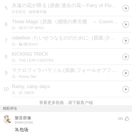
永遠の花が降る
(
原曲:過去の花～Fairy of Flower(蓮台野夜行 ～ Ghostly Field Club.)
5
左右田左
- 秘密蜜封箋
Three Magic
(
原曲《感情の摩天楼 ～ Cosmic Mind》
6
3L
- BEST OF WiNG
rebellion -たいせつなもののために-
(
原曲:少女秘封倶楽部
7
3L
- 騙 (配信ver)
KICKING TRICK
8
3L
- THE LEAP // NEXTRA
マクロフィラパラソル
(
原曲:フォールオブフォール ～ 秋めく滝
9
3L
- Rising Star
Rainy, rainy days
10
3L
- 想 -OMOI-
查看更多歌曲，请下载客户端
精彩评论
樂音群像
161
2016年1月10日
3L包场