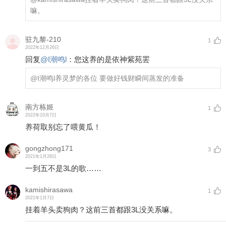
嘛。
驻九黎-210
1
2022年12月26日
回复
@
I潮鸣l
：
您这养的是依神紫苑罢
@I潮鸣l
养灵梦的各位 要做好钱财瞬间蒸发的准备
南方栋姬
1
2022年10月7日
养荷取别忘了喂黄瓜！
gongzhong171
3
2021年1月28日
一到五不是3L的歌……
kamishirasawa
1
2021年1月7日
挂着羊头卖狗肉？这前三首都跟3L没关系嘛。