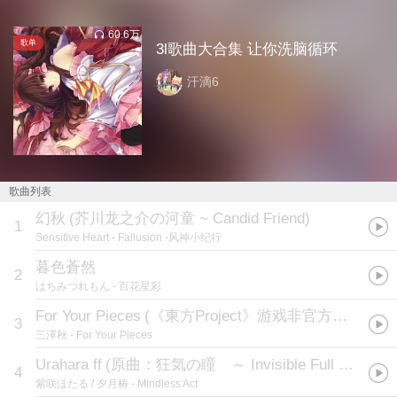
60.6万
歌单
3l歌曲大合集 让你洗脑循环
汗滴6
歌曲列表
幻秋
(
芥川龙之介の河童 ~ Candid Friend
)
1
Sensitive Heart
- Fallusion -风神小纪行
暮色蒼然
2
はちみつれもん
- 百花星彩
For Your Pieces
(
《東方Project》游戏非官方同人曲
)
3
三澤秋
- For Your Pieces
Urahara ff
(
原曲：狂気の瞳 ～ Invisible Full Moon
)
4
紫咲ほたる / 夕月椿
- Mindless Act