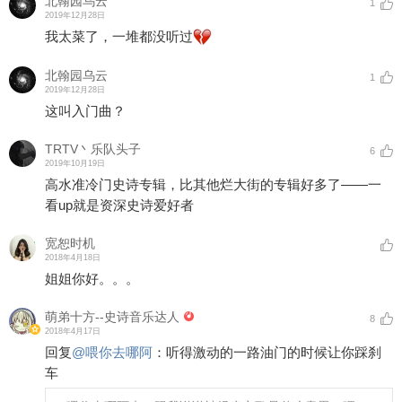
北翰园乌云
1
2019年12月28日
我太菜了，一堆都没听过
北翰园乌云
1
2019年12月28日
这叫入门曲？
TRTV丶乐队头子
6
2019年10月19日
高水准冷门史诗专辑，比其他烂大街的专辑好多了——一
看up就是资深史诗爱好者
宽恕时机
2018年4月18日
姐姐你好。。。
萌弟十方--史诗音乐达人
8
2018年4月17日
回复
@
喂你去哪阿
：
听得激动的一路油门的时候让你踩刹
车