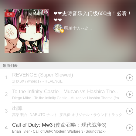
14648
❤❤史诗音乐入门级600曲！必听！
歌单
❤❤
萌弟十方--史...
歌曲列表
REVENGE (Super Slowed)
1
1HXSX / wnorg17
- REVENGE !
To the Infinity Castle - Muzan vs Hashira Theme (from "Demon Slayer") (Cover)
2
Diego Mitre
- To the Infinity Castle - Muzan vs Hashira Theme (from "Demon Slayer") (Cover)
出陣
3
高梨康治
- NARUTO-ナルト- 疾風伝 オリジナル・サウンドトラック
Call of Duty: Mw3
(
使命召唤：现代战争3
)
4
Brian Tyler
- Call of Duty: Modern Warfare 3 (Soundtrack)