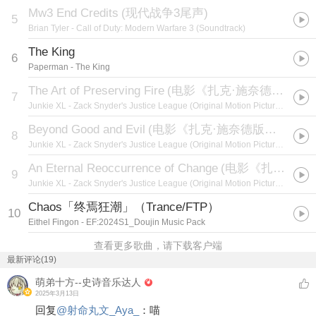
Mw3 End Credits
(
现代战争3尾声
)
5
Brian Tyler
- Call of Duty: Modern Warfare 3 (Soundtrack)
The King
6
Paperman
- The King
The Art of Preserving Fire
(
电影《扎克·施奈德版正义联盟》原声
7
Junkie XL
- Zack Snyder's Justice League (Original Motion Picture Soundtrack)
Beyond Good and Evil
(
电影《扎克·施奈德版正义联盟》原声
8
Junkie XL
- Zack Snyder's Justice League (Original Motion Picture Soundtrack)
An Eternal Reoccurrence of Change
(
电影《扎克·施奈德版正义联盟》原声
9
Junkie XL
- Zack Snyder's Justice League (Original Motion Picture Soundtrack)
Chaos「终焉狂潮」（Trance/FTP）
10
Eithel Fingon
- EF:2024S1_Doujin Music Pack
查看更多歌曲，请下载客户端
最新评论(19)
萌弟十方--史诗音乐达人
2025年3月13日
回复
@
射命丸文_Aya_
：
喵