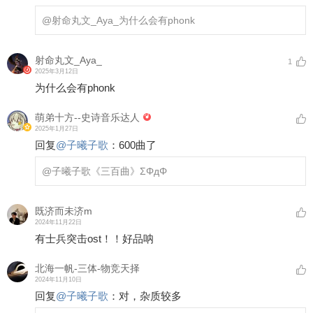
@射命丸文_Aya_
为什么会有phonk
射命丸文_Aya_
1
2025年3月12日
为什么会有phonk
萌弟十方--史诗音乐达人
2025年1月27日
回复
@
子曦子歌
：
600曲了
@子曦子歌
《三百曲》ΣΦдΦ
既济而未济m
2024年11月22日
有士兵突击ost！！好品呐
北海一帆-三体-物竞天择
2024年11月10日
回复
@
子曦子歌
：
对，杂质较多