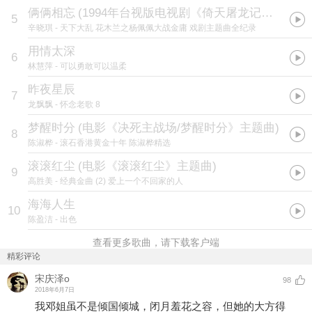
俩俩相忘
(
1994年台视版电视剧《倚天屠龙记》片尾曲
5
辛晓琪
- 天下大乱 花木兰之杨佩佩大战金庸 戏剧主题曲全纪录
用情太深
6
林慧萍
- 可以勇敢可以温柔
昨夜星辰
7
龙飘飘
- 怀念老歌 8
梦醒时分
(
电影《决死主战场/梦醒时分》主题曲
)
8
陈淑桦
- 滚石香港黄金十年 陈淑桦精选
滚滚红尘
(
电影《滚滚红尘》主题曲
)
9
高胜美
- 经典金曲 (2) 爱上一个不回家的人
海海人生
10
陈盈洁
- 出色
查看更多歌曲，请下载客户端
精彩评论
宋庆泽o
98
2018年6月7日
我邓姐虽不是倾国倾城，闭月羞花之容，但她的大方得