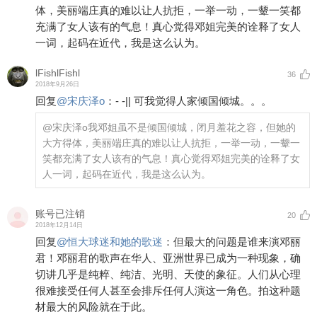
体，美丽端庄真的难以让人抗拒，一举一动，一颦一笑都
充满了女人该有的气息！真心觉得邓姐完美的诠释了女人
一词，起码在近代，我是这么认为。
lFishlFishl
36
2018年9月26日
回复
@
宋庆泽o
：
- -|| 可我觉得人家倾国倾城。。。
@宋庆泽o
我邓姐虽不是倾国倾城，闭月羞花之容，但她的
大方得体，美丽端庄真的难以让人抗拒，一举一动，一颦一
笑都充满了女人该有的气息！真心觉得邓姐完美的诠释了女
人一词，起码在近代，我是这么认为。
账号已注销
20
2018年12月14日
回复
@
恒大球迷和她的歌迷
：
但最大的问题是谁来演邓丽
君！邓丽君的歌声在华人、亚洲世界已成为一种现象，确
切讲几乎是纯粹、纯洁、光明、天使的象征。人们从心理
很难接受任何人甚至会排斥任何人演这一角色。拍这种题
材最大的风险就在于此。