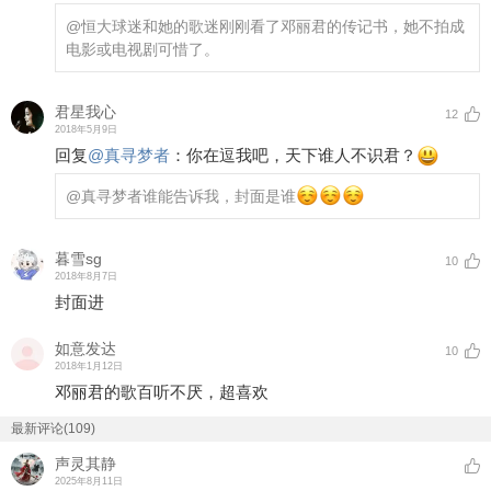
@恒大球迷和她的歌迷
刚刚看了邓丽君的传记书，她不拍成
电影或电视剧可惜了。
君星我心
12
2018年5月9日
回复
@
真寻梦者
：
你在逗我吧，天下谁人不识君？
@真寻梦者
谁能告诉我，封面是谁
暮雪sg
10
2018年8月7日
封面进
如意发达
10
2018年1月12日
邓丽君的歌百听不厌，超喜欢
最新评论(109)
声灵其静
2025年8月11日