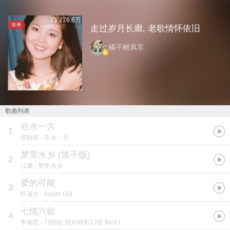
276.6万
歌单
走过岁月长廊, 老歌情怀依旧
橘子树风车
歌曲列表
在水一方
1
邓丽君
- 在水一方
梦里水乡 (笛子版)
2
江珊
- 梦里水乡
爱的可能
3
叶蒨文
- Inside Out
七情六欲
4
李翊君
- 7情6欲 绝对精彩13首 Best I