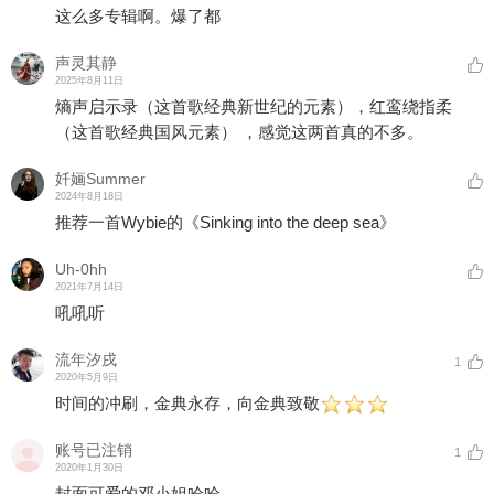
这么多专辑啊。爆了都
声灵其静
2025年8月11日
熵声启示录（这首歌经典新世纪的元素），红鸾绕指柔
（这首歌经典国风元素） ，感觉这两首真的不多。
奷婳Summer
2024年8月18日
推荐一首Wybie的《Sinking into the deep sea》
Uh-0hh
2021年7月14日
吼吼听
流年汐戌
1
2020年5月9日
时间的冲刷，金典永存，向金典致敬
账号已注销
1
2020年1月30日
封面可爱的邓小姐哈哈