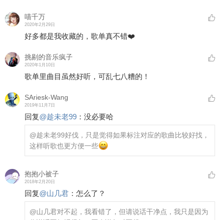
喵千万
2020年2月29日
好多都是我收藏的，歌单真不错❤️
挑剔的音乐疯子
2020年1月10日
歌单里曲目虽然好听，可乱七八糟的！
SAriesk-Wang
2019年11月7日
回复
@
趁未老99
：
没必要哈
@趁未老99
好伐，只是觉得如果标注对应的歌曲比较好找，
这样听歌也更方便一些
抱抱小被子
2018年2月20日
回复
@
山几君
：
怎么了？
@山几君
对不起，我看错了，但请说话干净点，我只是因为