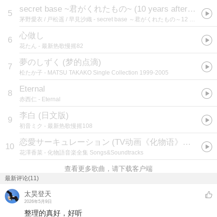
secret base ~君がくれたもの~ (10 years after Ver.)
(
5
茅野愛衣 / 戸松遥 / 早見沙織
- secret base ～君がくれたもの～12 years after special package
心做し
6
花たん
- 最新热歌慢摇82
夢のしずく
(
梦的点滴
)
7
松たか子
- MATSU TAKAKO Single Collection 1999-2005
Eternal
8
赤西仁
- Eternal
李白 (日文版)
9
初音ミク
- 最新热歌慢摇108
恋愛サーキュレーション
(
TV动画《化物语》OP4:TVアニメ「化物語」OP4テーマ
10
花澤香菜
- 化物語音楽全集 Songs&Soundtracks
查看更多歌曲，请下载客户端
最新评论(11)
太昊登天
2026年5月9日
整理的真好，好听