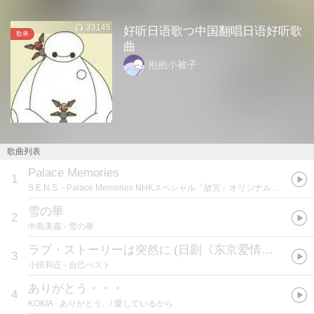
33145
好听日语歌つ中国翻唱日语好听歌
歌单
曲
抱抱小被子
歌曲列表
Palace Memories
1
S.E.N.S.
- Palace Memories NHKスペシャル「故宮」オリジナル・サウンドトラックI
雪の華
2
中島美嘉
- 雪の華
ラブ・ストーリーは突然に
(
日剧《东京爱情故事》主题曲
3
小田和正
- 自己ベスト
ありがとう・・・
4
KOKIA
- ありがとう…/ 愛しているから