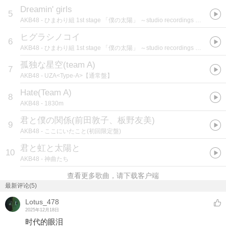
Dreamin' girls
5
AKB48
- ひまわり組 1st stage 「僕の太陽」 ～studio recordings コレクション～
ヒグラシノコイ
6
AKB48
- ひまわり組 1st stage 「僕の太陽」 ～studio recordings コレクション～
孤独な星空(team A)
7
AKB48
- UZA<Type-A>【通常盤】
Hate(Team A)
8
AKB48
- 1830m
君と僕の関係(前田敦子、板野友美)
9
AKB48
- ここにいたこと(初回限定盤)
君と虹と太陽と
10
AKB48
- 神曲たち
查看更多歌曲，请下载客户端
最新评论(5)
Lotus_478
2025年12月18日
时代的眼泪