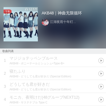
12.5万
歌单
AKB48｜神曲无限循环
江湖夜雨十年灯...
歌曲列表
マジジョテッペンブルース
1
AKB48
- ポニーテールとシュシュ<Type-B>
寝たふり
2
AKB48
- どうしても君が好きだ (Special Edition)
どうしても君が好きだ
3
AKB48
- どうしても君が好きだ (Special Edition)
モニカ、夜明けだ(48グループNEXT12)
4
AKB48
- サステナブル Type C