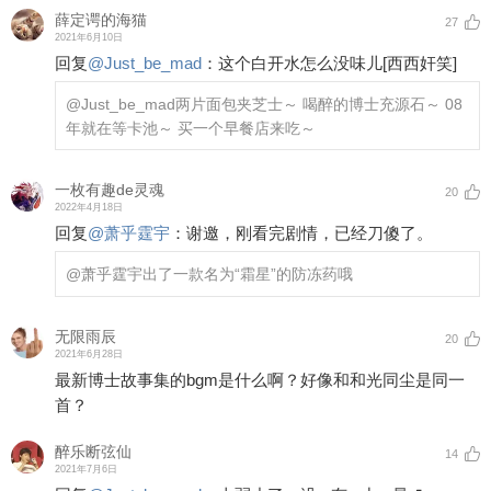
薛定谔的海猫
27
2021年6月10日
回复
@
Just_be_mad
：
这个白开水怎么没味儿
[西西奸笑]
@Just_be_mad
两片面包夹芝士～ 喝醉的博士充源石～ 08
年就在等卡池～ 买一个早餐店来吃～
一枚有趣de灵魂
20
2022年4月18日
回复
@
萧乎霆宇
：
谢邀，刚看完剧情，已经刀傻了。
@萧乎霆宇
出了一款名为“霜星”的防冻药哦
无限雨辰
20
2021年6月28日
最新博士故事集的bgm是什么啊？好像和和光同尘是同一
首？
醉乐断弦仙
14
2021年7月6日