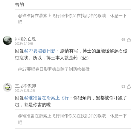
害的
@谁准备在滑索上飞行
阿伟你又在找乱冲的猴哦，休息一下
吧
徘徊的亡魂
69
2022年5月29日
回复
@
27要唱春日影
：
剧情有写，博士的血能缓解源石侵
蚀症状。所以，博士本人就是药（悲）
@27要唱春日影
罗德岛除了制药啥都做
三见不识卿
53
2021年11月10日
回复
@
谁准备在滑索上飞行
：
你很烦内，猴都被你吓跑了
啦，都是你害的啦
@谁准备在滑索上飞行
阿伟你又在找乱冲的猴哦，休息一下
吧