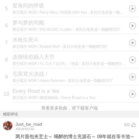
星海间的呼吸
5
塞壬唱片-MSR / Perry Woo / 何美臻 (Min He)
- 直到大地变成一颗酸橙OST
梦与梦的同频
6
塞壬唱片-MSR / WS MUSIC / Luden
- 直到大地变成一颗酸橙OST
水枪生死斗
7
塞壬唱片-MSR / Robert Wolf
- 直到大地变成一颗酸橙OST
连烦恼也融入天空
8
塞壬唱片-MSR / F.L.O.A.T (白羽） / 张晶
- 直到大地变成一颗酸橙OST
毛茸茸大决战！
9
塞壬唱片-MSR / Adam Gubman
- 直到大地变成一颗酸橙OST
Every Road is a Yes
10
塞壬唱片-MSR / 橘猫烧鲷鱼
- Every Road is a Yes
查看更多歌曲，请下载客户端
精彩评论
Just_be_mad
522
2021年5月13日
两片面包夹芝士～ 喝醉的博士充源石～ 08年就在等卡池～