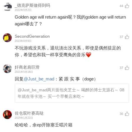
_德克萨斯做得到吗
44
2022年5月2日
Golden age will return again呢？我的golden age will return
again哪去了？
SecondGeneration
37
2023年9月9日
不玩游戏没关系，退坑淡出没关系，即使是偶然驻足的
你，希望也和我一样享受鹰角的音乐
奸商老肩巨滑
37
2021年5月18日
回复
@
Just_be_mad
：
紧 跟 实 事（doge）
@Just_be_mad
两片面包夹芝士～ 喝醉的博士充源石～ 08
年就在等卡池～ 买一个早餐店来吃～
佐仓双叶赛高哒
36
2025年1月22日
哈哈哈，余ep开除塞壬唱片籍