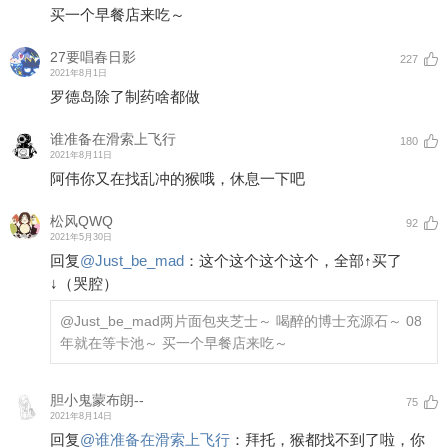
买一个早餐店来吃～
27要唱春日影
227
2021年8月1日
罗德岛除了制药啥都做
谁准备在滑索上飞行
180
2021年8月11日
阿伟你又在找乱冲的猴哦，休息一下吧
松风QWQ
92
2021年5月30日
回复
@
Just_be_mad
：
这个这个这个这个，全部↑买了
↓（哭腔）
@Just_be_mad
两片面包夹芝士～ 喝醉的博士充源石～ 08
年就在等卡池～ 买一个早餐店来吃～
胆小鬼蒙布朗--
75
2021年8月14日
回复
@
谁准备在滑索上飞行
：
拜托，猴都找不到了啦，你