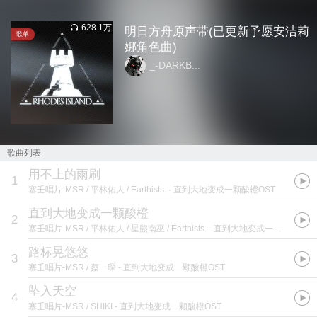
628.1万
明日方舟原声带(已更新予愿安洁莉
歌单
娜角色曲)
_-DARKB...
歌曲列表
用不上的雨刷
1
塞壬唱片-MSR / 平林佑人 / Earthists.
- 直到大地变成一颗酸橙OST
直到大地变成一颗酸橙
2
塞壬唱片-MSR / 平林佑人 / 星熊南巫 / Earthists.
- 直到大地变成一颗酸橙OST
路标晃悠悠
3
塞壬唱片-MSR / 蔡一琛
- 直到大地变成一颗酸橙OST
坠入天空
4
塞壬唱片-MSR / SHIKI
- 直到大地变成一颗酸橙OST