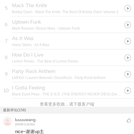
Mack The Knife
5
Bobby Darin
- Mack The Knife: The Best Of Bobby Darin Volume 2
Uptown Funk
6
Mark Ronson / Bruno Mars
- Uptown Funk
As It Was
7
Harry Styles
- As It Was
How Do I Live
8
LeAnn Rimes
- The Best of LeAnn Rimes
Party Rock Anthem
9
LMFAO / Lauren Bennett / GoonRock
- Party Rock Anthem
I Gotta Feeling
10
Black Eyed Peas
- THE E.N.D. (THE ENERGY NEVER DIES) (Deluxe Version)
查看更多歌曲，请下载客户端
最新评论(158)
luuuuwang
2025年11月24日
nice~谢谢up主