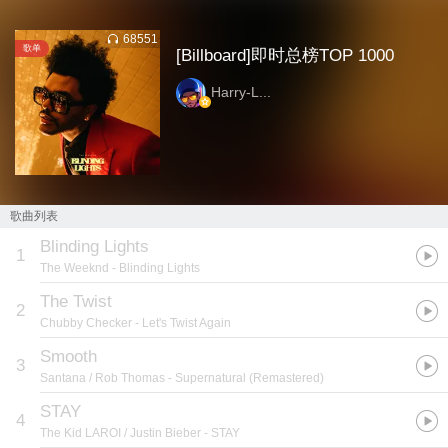
68551
歌单
[Billboard]即时总榜TOP 1000
Harry-L...
歌曲列表
Blinding Lights
1
The Weeknd
- Blinding Lights
The Twist
2
Chubby Checker
- Let's Twist Again
Smooth
3
Santana / Rob Thomas
- Supernatural (Remastered)
STAY
4
The Kid LAROI / Justin Bieber
- STAY