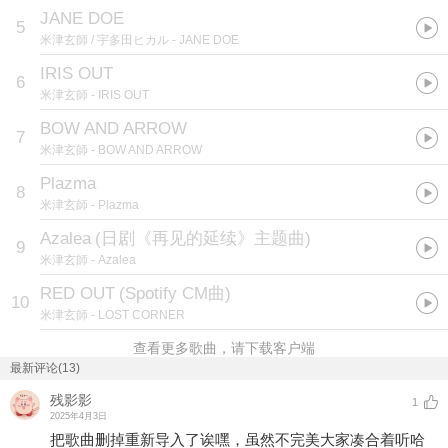
JANE DOE
5
米津玄師 / 宇多田ヒカル
- JANE DOE
IRIS OUT
6
米津玄師
- IRIS OUT
BOW AND ARROW
7
米津玄師
- BOW AND ARROW
Plazma
8
米津玄師
- Plazma
Azalea
(
日剧《再见的延续》主题曲
)
9
米津玄師
- Azalea
RED OUT
(
Spotify CM曲
)
10
米津玄師
- LOST CORNER
查看更多歌曲，请下载客户端
最新评论(13)
残影影
1
2025年4月3日
把歌曲删掉重新导入了诶嘿，虽然不完美大家凑合着听哈