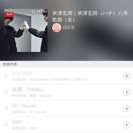
34799
米津玄师｜米津玄師（ハチ）八爷
歌单
歌曲（全）
残影影
歌曲列表
トレモロ
1
米津玄師
- Dear Jubilee -RADWIMPS TRIBUTE-
夜鷹 - Yodaka
2
米津玄師
- 夜鷹 - Yodaka
烏 - Raven
3
米津玄師
- 烏 - Raven
1991
4
米津玄師
- 1991