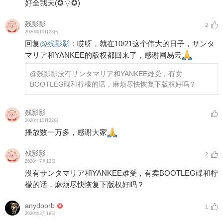
好全我天(✪▽✪)
残影影
2
2020年10月23日
回复
@
残影影
：
哎呀，就在10/21这个伟大的日子，サンタ
マリア和YANKEE的版权都回来了，感谢网易云
@残影影
没有サンタマリア和YANKEE难受，有卖
BOOTLEG碟和柠檬的话，麻烦尽快恢复下版权好吗？
残影影
2020年10月22日
播放数一万多，感谢大家
残影影
2
2020年7月12日
没有サンタマリア和YANKEE难受，有卖BOOTLEG碟和柠
檬的话，麻烦尽快恢复下版权好吗？
anydoorb
1
2020年3月18日