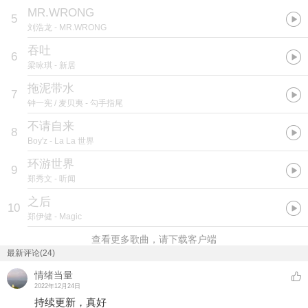
MR.WRONG
5
刘浩龙
- MR.WRONG
吞吐
6
梁咏琪
- 新居
拖泥带水
7
钟一宪 / 麦贝夷
- 勾手指尾
不请自来
8
Boy'z
- La La 世界
环游世界
9
郑秀文
- 听闻
之后
10
郑伊健
- Magic
查看更多歌曲，请下载客户端
最新评论(24)
情绪当量
2022年12月24日
持续更新，真好