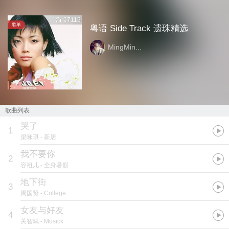
97115
歌单
粤语 Side Track 遗珠精选
MingMin...
歌曲列表
哭了
1
梁咏琪
- 新居
我不要你
2
容祖儿
- 全身暑假
地下街
3
周国贤
- College
女友与好友
4
关智斌
- Musick