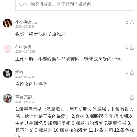
@小小海牙儿
夜晚，终于找到了避难所
小小海牙儿
2
2026年2月26日
夜晚，终于找到了避难所
Juli-珠珠
1
2025年12月29日
工作时听，很能缓解牛马的苦闷，转变成享受的心情。
鄢寻_
1
2025年9月13日
看论文的时候听
声灵其静
2025年8月14日
1.熵声启示录（洗脑歌曲，用耳机听立体感强，非常有带入
感，估计也是车友的最爱） 2.命火 3.胭脂褶·千年褶 4.潮汐
中的共生回忆 5.烽烟织罗裙 6.胭脂扣的戏梦 7.硝烟情书 8.
檐下时光 9.胭脂台 10.胭脂扣的戏梦 11.粉墨人间 12.墨色脉