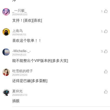
冲
_一只貘_
1
2025年8月12日
支持！
[喜欢]
[喜欢]
上南乌
1
2025年8月7日
喜欢这个歌单！！
-Michelle-_-
3
2025年6月1日
能不能整出个VIP版本的
[多多大笑]
吃雪糕的橙子
2024年12月2日
还得是巴赫
[多多耍酷]
夏仰光
2024年8月17日
插眼