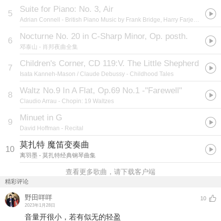
Suite for Piano: No. 3, Air
5
Adrian Connell
- British Piano Music by Frank Bridge, Harry Farjeon, William Lloyd Webber, Granville Bantock, Helen Hopekirk, Frederick Delius
Nocturne No. 20 in C-Sharp Minor, Op. posth.
6
邓泰山
- 肖邦夜曲全集
Children's Corner, CD 119:V. The Little Shepherd
7
Isata Kanneh-Mason / Claude Debussy
- Childhood Tales
Waltz No.9 In A Flat, Op.69 No.1 -"Farewell"
8
Claudio Arrau
- Chopin: 19 Waltzes
Minuet in G
9
David Hoffman
- Recital
莫扎特 魔笛变奏曲
10
离羽墨
- 莫扎特经典钢琴曲集
查看更多歌曲，请下载客户端
精彩评论
野田咩咩
10
2023年1月28日
音量开很小，若有似无的轻盈