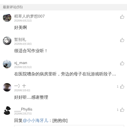
最新评论(55)
稻草人的梦想007
2026年4月21日
好美啊
暂别礼
2026年4月19日
很适合写作业听！
xj_man
2026年3月21日
在医院嘈杂的病房里听，旁边的母子在玩游戏听段子…
一冫十
1
2026年3月4日
好好听…感谢整理
___Phyllis
1
2026年2月27日
回复
@
小小海牙儿
：
[抱抱你]