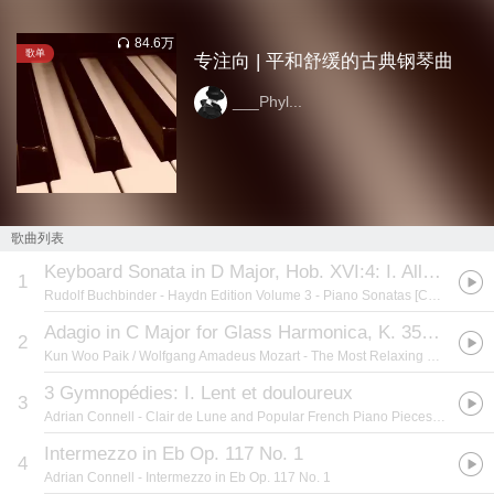
84.6万
歌单
专注向 | 平和舒缓的古典钢琴曲
___Phyl...
歌曲列表
Keyboard Sonata in D Major, Hob. XVI:4: I. Allegro
1
Rudolf Buchbinder
- Haydn Edition Volume 3 - Piano Sonatas [Complete]
Adagio in C Major for Glass Harmonica, K. 356 (Transcr. for Piano)
2
Kun Woo Paik / Wolfgang Amadeus Mozart
- The Most Relaxing Piano
3 Gymnopédies: I. Lent et douloureux
3
Adrian Connell
- Clair de Lune and Popular French Piano Pieces Debussy - Satie - Fauré - Poulenc - Ibert
Intermezzo in Eb Op. 117 No. 1
4
Adrian Connell
- Intermezzo in Eb Op. 117 No. 1