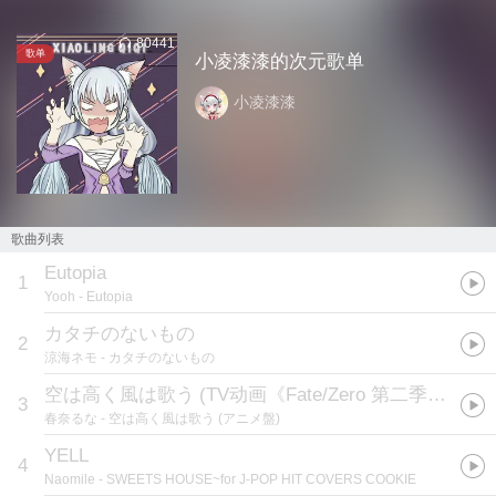
80441
歌单
小凌漆漆的次元歌单
小凌漆漆
歌曲列表
Eutopia
1
Yooh
- Eutopia
カタチのないもの
2
涼海ネモ
- カタチのないもの
空は高く風は歌う
(
TV动画《Fate/Zero 第二季》片尾曲
3
春奈るな
- 空は高く風は歌う (アニメ盤)
YELL
4
Naomile
- SWEETS HOUSE~for J-POP HIT COVERS COOKIE