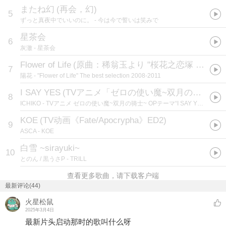
またね幻
(
再会，幻
)
5
ずっと真夜中でいいのに。
- 今は今で誓いは笑みで
星茶会
6
灰澈
- 星茶会
Flower of Life
(
原曲：稀翁玉より "桜花之恋塚 〜 Flower of Japan"
7
陽花
- "Flower of Life" The best selection 2008-2011
I SAY YES
(
TVアニメ「ゼロの使い魔~双月の騎士~」OP1テーマ
8
ICHIKO
- TVアニメ ゼロの使い魔~双月の骑士~ OPテーマ“I SAY YES”
KOE
(
TV动画《Fate/Apocrypha》ED2
)
9
ASCA
- KOE
白雪 ~sirayuki~
10
とのん / 黒うさP
- TRILL
查看更多歌曲，请下载客户端
最新评论(44)
火星松鼠
2025年3月4日
最新片头启动那时的歌叫什么呀