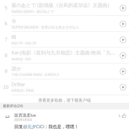
嵐のあとで
(
剧场版《台风的诺尔达》主题曲
)
5
Galileo Galilei
- 嵐のあとで
今
6
SUPER BEAVER
- 世界が目を覚ますのなら
瞼
7
mol-74
- mol-74
Koi
(
电影《直到与九月相恋》主题曲:映画「九月の恋と出会うまで」主題歌
8
androp
- Koi
誰か
9
THE CHARM PARK
- A REPLY
Drifter
10
KIRINJI
- FINE
查看更多歌曲，请下载客户端
最新评论(24)
販賣溫柔lue
1
2021年1月31日
回复
@
元夕CiCi
：
我也是，嘿嘿！