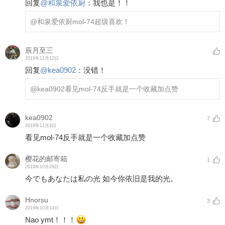
回复
@
和泉爱依厨
：
我也是！！
@和泉爱依厨
mol-74超级喜欢！
辰月至三
2019年11月12日
回复
@
kea0902
：
没错！
@kea0902
看见mol-74反手就是一个收藏加点赞
kea0902
7
2019年11月4日
看见mol-74反手就是一个收藏加点赞
樱花的邮寄箱
1
2019年10月29日
今でもあなたは私の光 如今你依旧是我的光。
Hnorsu
3
2019年10月14日
Nao ymt！！！