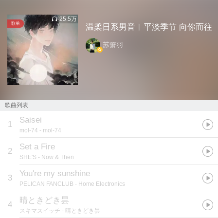
25.5万
歌单
温柔日系男音︱平淡季节 向你而往
苏箫羽
歌曲列表
Saisei
1
mol-74
- mol-74
Set a Fire
2
SHE'S
- Now & Then
You're my sunshine
3
PELICAN FANCLUB
- Home Electronics
晴ときどき昙
4
スキマスイッチ
- 晴ときどき昙