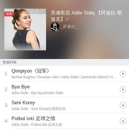
30.1万
灵魂歌后 Adile Sidiq 【阿迪拉·斯
歌单
迪克】✨
_萨麦尔_
歌曲列表
Qimpiyon《冠军》
1
Muhtar Bughra / Omarjan-Alim / Adila Sidik / Zahirshah Ablimit / Hoji Matkurban / Abdusami Arkin / Jalal Anwar
Bye Bye
2
Adila Sidik
- Bye Bye&Adile Sidik
Seni Korey
3
Adila Sidik
- Seni Korey让我望见你
Putbol Ixki 足球之情
4
Adila Sidik
- Putbol Ixki 足球之情