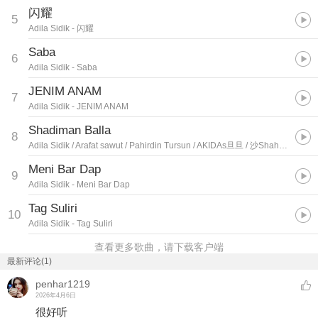
闪耀
5
Adila Sidik
- 闪耀
Saba
6
Adila Sidik
- Saba
JENIM ANAM
7
Adila Sidik
- JENIM ANAM
Shadiman Balla
8
Adila Sidik / Arafat sawut / Pahirdin Tursun / AKIDAs旦旦 / 沙Shah / Dhino / Nurjan bahseyet
Meni Bar Dap
9
Adila Sidik
- Meni Bar Dap
Tag Suliri
10
Adila Sidik
- Tag Suliri
查看更多歌曲，请下载客户端
最新评论(1)
penhar1219
2026年4月6日
很好听