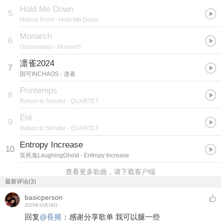
Hold Me Down
5
Hollow Front
- Hold Me Down
Monarch
6
Glasswaves
- Monarch
凛雀2024
7
因可INCHAOS
- 凛雀
Printemps
8
Return to Sender
- QUARTET
Été
9
Return to Sender
- QUARTET
Entropy Increase
10
笑死鬼LaughingGhost
- Entropy Increase
查看更多歌曲，请下载客户端
最新评论(3)
basicperson
2025年10月19日
回复
@
長摇
：
感谢分享歌单 我可以腿一些