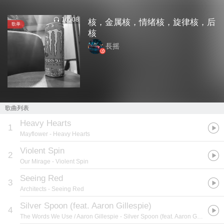
16508
核，金属核，情绪核，旋律核，后
歌单
核
長摇
歌曲列表
Heavy Hearts
1
Mayflower
- Heavy Hearts
Violent Spin
2
Our Mirage
- Violent Spin
Seeing Red
3
Architects
- Seeing Red
Silver Spoon (feat. Aaron Gillespie)
4
The Words We Use / Aaron Gillespie
- Silver Spoon (feat. Aaron Gillespie)