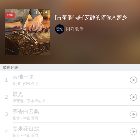
27743
歌单
[古筝催眠曲]安静的陪你入梦乡
阿吖歌单
歌曲列表
茶佛一味
1
巫娜
- 闲云点点
晨光
2
李守业
- 云水禅心 II
茶香白云飘
3
杨青
- 半山听雨
春来花自放
4
杨青
- 半山听雨