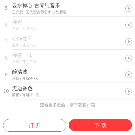
云水禅心-古琴纯音乐
5
王先宏
- 王先宏古琴艺术.古韵新语
禅定
6
巫娜
- 七弦清音
心静性闲
7
巫娜
- 莲心不染
禅茶一味
8
巫娜
- 莲心不染
醉清波
9
苏畅 / 肖斯塔
- 初
无边香色
10
苏畅 / 肖斯塔
- 初
查看更多歌曲，请下载客户端
打 开
下 载