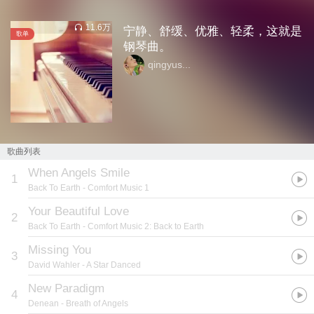
11.6万
宁静、舒缓、优雅、轻柔，这就是
歌单
钢琴曲。
qingyus...
歌曲列表
When Angels Smile
1
Back To Earth
- Comfort Music 1
Your Beautiful Love
2
Back To Earth
- Comfort Music 2: Back to Earth
Missing You
3
David Wahler
- A Star Danced
New Paradigm
4
Denean
- Breath of Angels