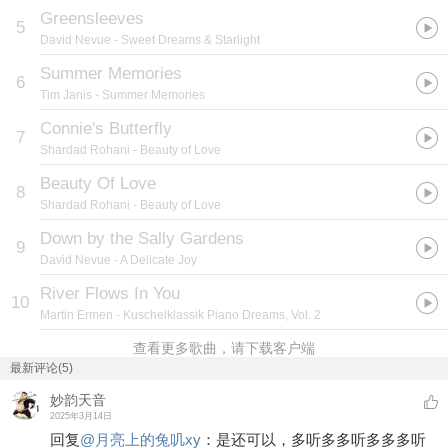
Greensleeves
5
David Nevue
- Sweet Dreams & Starlight
Summer Memories
6
Tim Janis
- Summer Memories
Connie's Butterfly
7
Shardad Rohani
- Beauty of Love
Beauty Of Love
8
Shardad Rohani
- Beauty of Love
Down by the Sally Gardens
9
David Nevue
- A Delicate Joy
River Flows In You
10
Martin Ermen
- Kuschelklassik Piano Dreams, Vol. 2
查看更多歌曲，请下载客户端
最新评论(5)
妙韵天音
2025年3月14日
回复
@
月亮上的兔叽xy
：
是还可以，多听多多听多多多听