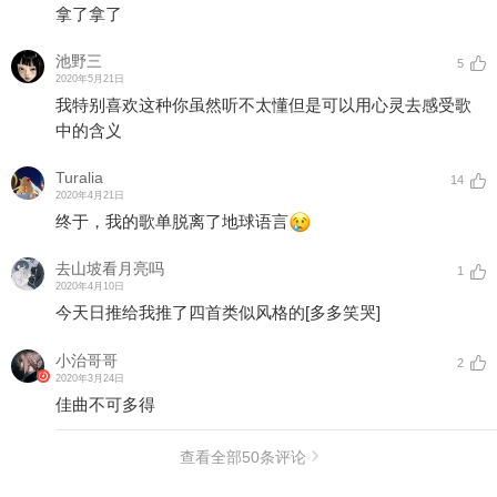
拿了拿了
池野三
5
2020年5月21日
我特别喜欢这种你虽然听不太懂但是可以用心灵去感受歌
中的含义
Turalia
14
2020年4月21日
终于，我的歌单脱离了地球语言
去山坡看月亮吗
1
2020年4月10日
今天日推给我推了四首类似风格的
[多多笑哭]
小治哥哥
2
2020年3月24日
佳曲不可多得
查看全部
50
条评论