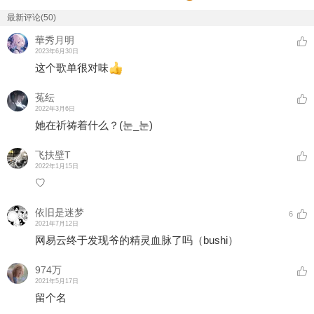
最新评论(50)
華秀月明
2023年6月30日
这个歌单很对味
菟纭
2022年3月6日
她在祈祷着什么？(눈_눈)
飞扶壁T
2022年1月15日
♡
依旧是迷梦
6
2021年7月12日
网易云终于发现爷的精灵血脉了吗（bushi）
974万
2021年5月17日
留个名