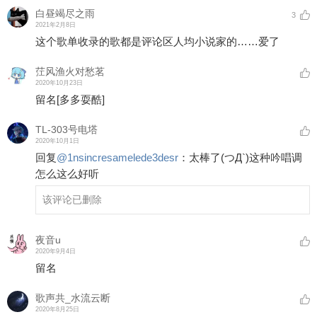
白昼竭尽之雨
3
2021年2月8日
这个歌单收录的歌都是评论区人均小说家的……爱了
茳风渔火对愁茗
2020年10月23日
留名
[多多耍酷]
TL-303号电塔
2020年10月1日
回复
@
1nsincresamelede3desr
：
太棒了(つД`)这种吟唱调
怎么这么好听
该评论已删除
夜音u
2020年9月4日
留名
歌声共_水流云断
2020年8月25日