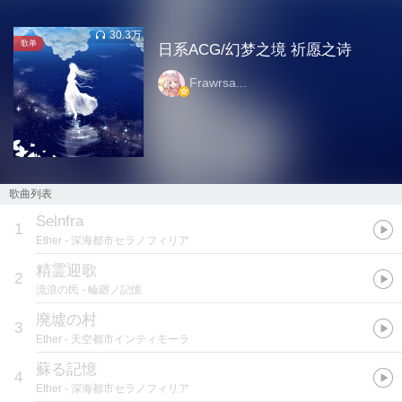
30.3万
歌单
日系ACG/幻梦之境 祈愿之诗
Frawrsa...
歌曲列表
Selnfra
1
Ether
- 深海都市セラノフィリア
精霊迎歌
2
流浪の民
- 輪廻ノ記憶
廃墟の村
3
Ether
- 天空都市インティモーラ
蘇る記憶
4
Ether
- 深海都市セラノフィリア