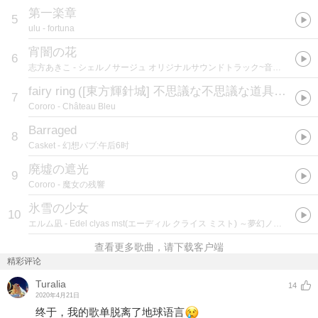
第一楽章
5
ulu
- fortuna
宵闇の花
6
志方あきこ
- シェルノサージュ オリジナルサウンドトラック~音と世界の受信記録 Sec.1~
fairy ring
(
[東方輝針城] 不思議な不思議な道具達
)
7
Cororo
- Château Bleu
Barraged
8
Casket
- 幻想パブ:午后6时
廃墟の遮光
9
Cororo
- 魔女の残響
氷雪の少女
10
エルム凪
- Edel clyas mst(エーディル クライス ミスト) ～夢幻ノ導～
查看更多歌曲，请下载客户端
精彩评论
Turalia
14
2020年4月21日
终于，我的歌单脱离了地球语言