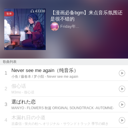
43338
【漫画必备bgm】来点音乐氛围还
歌单
是很不错的
Friday年...
歌曲列表
Never see me again（纯音乐）
1
小鱼 / 藤春本 / 罗小阳
- Never see me again
假心话
2
M3mo
- 假心话
選ばれた恋
3
MANYO
- FLOWERS 秋篇 ORIGINAL SOUNDTRACK -AUTOMNE-
木漏れ日の小道
4
吉森信
- 蛍火の杜へ オリジナル・サウンドトラック 季节の瞬き