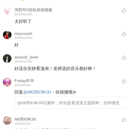
洵哲RO挂机画画致歉
2025年9月14日
太好听了
neycozart
2025年8月29日
好
wizardr_bvwI
2025年8月13日
好适合安静看漫画！老师选的音乐都好棒！
Friday年华
2022年8月6日
回复
@
AK阿K坤UN
：
你很懂哦☕️
@AK阿K坤UN
宝藏呀，特别是看浪漫主题那种，安静惬意
AK阿K坤UN
2022年8月5日