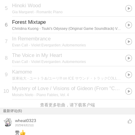
Hinoki Wood
5
Gia Margaret
- Romantic Piano
Forest Mixtape
6
Christina Kuong
- Tsuki's Odyssey (Original Game Soundtrack) Vol. 2
In Remembrance
7
Evan Call
- Violet Evergarden: Automemories
The Voice in My Heart
8
Evan Call
- Violet Evergarden: Automemories
Kamome
9
坂東祐大
- ユートラ♨/ユーリ!!! on ICE サウンド・トラックCOLLECTION
Mystery of Love / Visions of Gideon (From "Call Me by Your Name")
10
Moisés Nieto
- Piano Fables, Vol. 4
查看更多歌曲，请下载客户端
最新评论(6)
wheat0323
2025年9月21日
赞