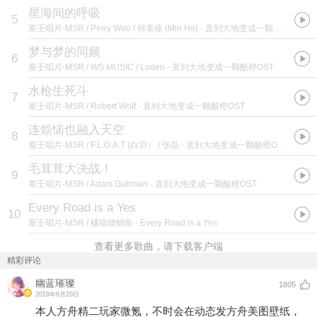
星海间的呼吸
5
塞壬唱片-MSR / Perry Woo / 何美臻 (Min He)
- 直到大地变成一颗酸橙OST
梦与梦的同频
6
塞壬唱片-MSR / WS MUSIC / Luden
- 直到大地变成一颗酸橙OST
水枪生死斗
7
塞壬唱片-MSR / Robert Wolf
- 直到大地变成一颗酸橙OST
连烦恼也融入天空
8
塞壬唱片-MSR / F.L.O.A.T (白羽） / 张晶
- 直到大地变成一颗酸橙OST
毛茸茸大决战！
9
塞壬唱片-MSR / Adam Gubman
- 直到大地变成一颗酸橙OST
Every Road is a Yes
10
塞壬唱片-MSR / 橘猫烧鲷鱼
- Every Road is a Yes
查看更多歌曲，请下载客户端
精彩评论
幽蓝璀璨
1805
2019年6月20日
本人方舟精二玩家微氪，不时会在动态发方舟美图壁纸，