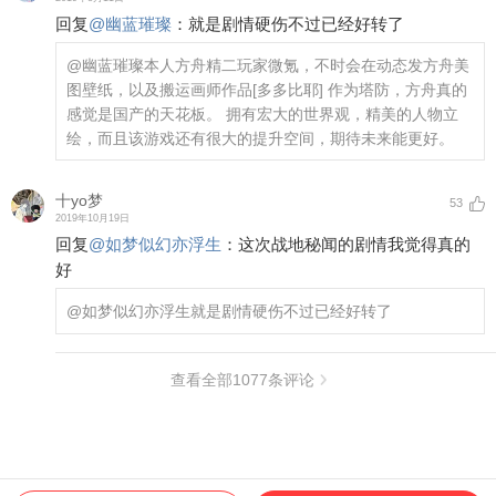
回复
@
幽蓝璀璨
：
就是剧情硬伤不过已经好转了
@幽蓝璀璨
本人方舟精二玩家微氪，不时会在动态发方舟美
图壁纸，以及搬运画师作品
[多多比耶]
作为塔防，方舟真的
感觉是国产的天花板。 拥有宏大的世界观，精美的人物立
绘，而且该游戏还有很大的提升空间，期待未来能更好。
十yo梦
53
2019年10月19日
回复
@
如梦似幻亦浮生
：
这次战地秘闻的剧情我觉得真的
好
@如梦似幻亦浮生
就是剧情硬伤不过已经好转了
查看全部
1077
条评论