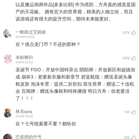
以及搬运画师作品
[多多比耶]
作为塔防，方舟真的感觉是国
产的天花板。 拥有宏大的世界观，精美的人物立绘，而且
该游戏还有很大的提升空间，期待未来能更好。
一般路过艾丽妮
1076
2019年6月20日
在？借点龙门币？不还的那种？
未盼卿归
1028
2020年1月2日
圣诞节 FGO：开放中国特异点 阴阳师：开放新区和超级加
成 崩坏3：老婆新衣服和新章节 碧蓝航线：赠送圣诞头像
框皮肤 泡沫冬景：提供二折折扣 双生世界：赠送二十连机
会 百闻牌：赠送头像框和特殊播报 明日方舟：你老婆没
了！！！
林克qwq
749
2019年7月4日
在？七号线索要不要？都给你
巴老师的中号
536