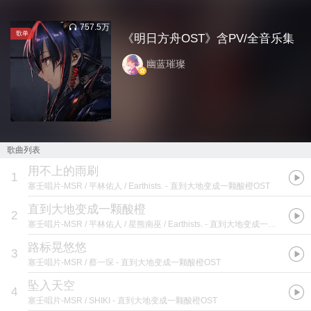
757.5万
歌单
《明日方舟OST》含PV/全音乐集
幽蓝璀璨
歌曲列表
用不上的雨刷
1
塞壬唱片-MSR / 平林佑人 / Earthists.
- 直到大地变成一颗酸橙OST
直到大地变成一颗酸橙
2
塞壬唱片-MSR / 平林佑人 / 星熊南巫 / Earthists.
- 直到大地变成一颗酸橙OST
路标晃悠悠
3
塞壬唱片-MSR / 蔡一琛
- 直到大地变成一颗酸橙OST
坠入天空
4
塞壬唱片-MSR / SHIKI
- 直到大地变成一颗酸橙OST