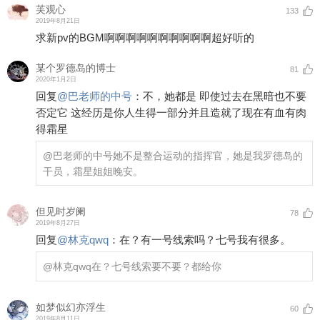
芙观心
133
2019年8月21日
求新pv的BGM啊啊啊啊啊啊啊啊啊啊超好听的
某个罗德岛的博士
81
2020年1月2日
回复
@
巴老师的中号
：
不，她都是 即使过去在黑暗也不要
否定它 这经历是你人生得一部分并且造就了现在有血有肉
得霜星
@巴老师的中号
她不是整合运动的指挥官，她是我罗德岛的
干员，霜星姐姐晚安。
但见时岁阑
78
2019年8月27日
回复
@
林克qwq
：
在？有一号线索吗？七号我有很多。
@林克qwq
在？七号线索要不要？都给你
如梦似幻亦浮生
60
2019年8月11日