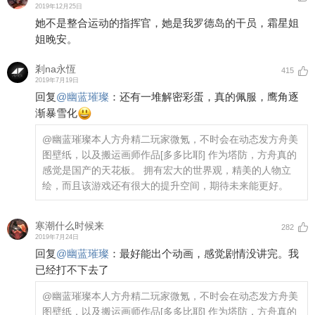
2019年12月25日
她不是整合运动的指挥官，她是我罗德岛的干员，霜星姐
姐晚安。
剎na永恆
415
2019年7月19日
回复
@
幽蓝璀璨
：
还有一堆解密彩蛋，真的佩服，鹰角逐
渐暴雪化
@幽蓝璀璨
本人方舟精二玩家微氪，不时会在动态发方舟美
图壁纸，以及搬运画师作品
[多多比耶]
作为塔防，方舟真的
感觉是国产的天花板。 拥有宏大的世界观，精美的人物立
绘，而且该游戏还有很大的提升空间，期待未来能更好。
寒潮什么时候来
282
2019年7月24日
回复
@
幽蓝璀璨
：
最好能出个动画，感觉剧情没讲完。我
已经打不下去了
@幽蓝璀璨
本人方舟精二玩家微氪，不时会在动态发方舟美
图壁纸，以及搬运画师作品
[多多比耶]
作为塔防，方舟真的