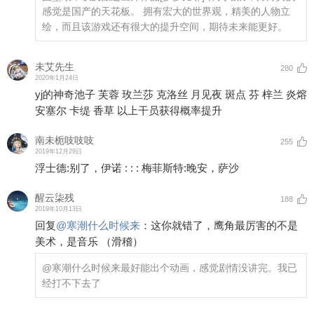
感觉是国产的天花板。 拥有宏大的世界观，精美的人物立
绘，而且该游戏还有很大的提升空间，期待未来能更好。
未艾先生
280
2020年1月24日
yj的神奇池子 芙蓉 玫兰莎 克洛丝 月见夜 斑点 芬 梓兰 炎熔
安塞尔 卡缇 香草 以上干员获得概率提升
南未栀吱吱吱
255
2019年12月29日
浮士德:别了，伊诺 : : : 梅菲斯特:晚安，萨沙
醒云柒残
188
2019年10月13日
回复
@
寒潮什么时候来
：
这你就错了，鹰角最厉害的不是
美术，是音乐 （滑稽）
@寒潮什么时候来
最好能出个动画，感觉剧情没讲完。我已
经打不下去了