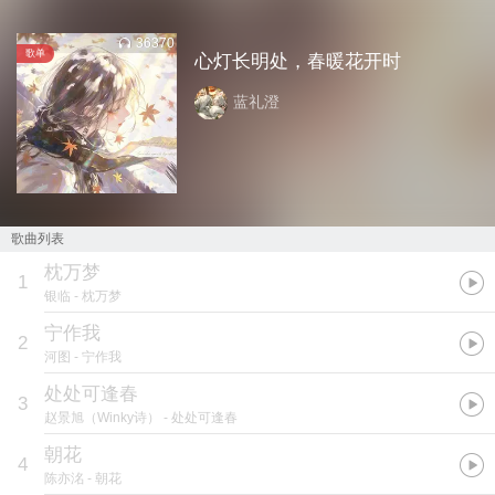
36370
歌单
心灯长明处，春暖花开时
蓝礼澄
歌曲列表
枕万梦
1
银临
- 枕万梦
宁作我
2
河图
- 宁作我
处处可逢春
3
赵景旭（Winky诗）
- 处处可逢春
朝花
4
陈亦洺
- 朝花