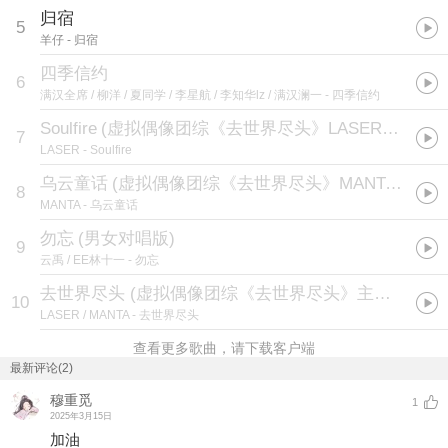
归宿
5
羊仔
- 归宿
四季信约
6
满汉全席 / 柳洋 / 夏同学 / 李星航 / 李知华lz / 满汉澜一
- 四季信约
Soulfire
(
虚拟偶像团综《去世界尽头》LASER六周年曲
7
LASER
- Soulfire
乌云童话
(
虚拟偶像团综《去世界尽头》MANTA五周年曲
8
MANTA
- 乌云童话
勿忘
(
男女对唱版
)
9
云禹 / EE林十一
- 勿忘
去世界尽头 (虚拟偶像团综《去世界尽头》主题曲)
10
LASER / MANTA
- 去世界尽头
查看更多歌曲，请下载客户端
最新评论(2)
穆重觅
1
2025年3月15日
加油