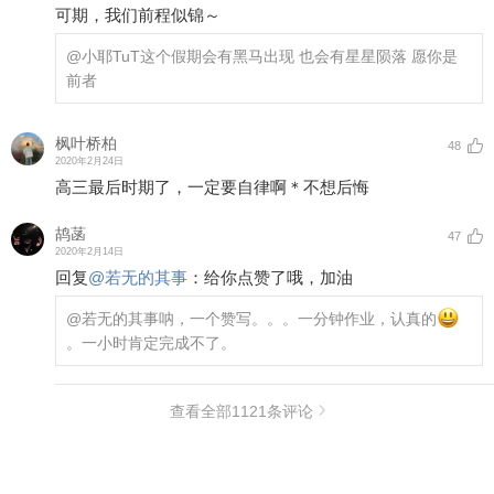
可期，我们前程似锦～
@小耶TuT
这个假期会有黑马出现 也会有星星陨落 愿你是
前者
枫叶桥柏
48
2020年2月24日
高三最后时期了，一定要自律啊＊不想后悔
鸪菡
47
2020年2月14日
回复
@
若无的其事
：
给你点赞了哦，加油
@若无的其事
呐，一个赞写。。。一分钟作业，认真的
。一小时肯定完成不了。
查看全部
1121
条评论