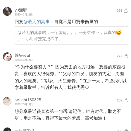
yu涵呀
391
2020年3月12日
回复
@
若无的其事
：
自觉不是用赞来衡量的
@若无的其事
呐，一个赞写。。。一分钟作业，认真的
。一小时肯定完成不了。
罐头real
274
2020年3月16日
“你为什么要努力？” “因为想去的地方很远，想要的东西很
贵，喜欢的人很优秀。” “父母的白发，朋友的约定，周围
的人的嘲笑。” “以及，天生傲骨。” 在那一天，希望我可以
拿着录取书，告诉所有人，我很优秀♡
twilight180325
209
2020年3月11日
想分享最近很喜欢第一句话:请记住，唯有时代，取之不
尽，用之不竭，容得下最大的梦想。高考加油！
一只然233
202