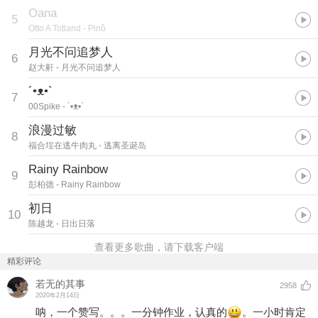
Oana
5
Otto A Totland
- Pinô
月光不问追梦人
6
赵大鼾
- 月光不问追梦人
´•ᴥ•`
7
00Spike
- ´•ᴥ•`
浪漫过敏
8
福合埕在逃牛肉丸
- 逃离圣诞岛
Rainy Rainbow
9
彭柏德
- Rainy Rainbow
初日
10
陈越龙
- 日出日落
查看更多歌曲，请下载客户端
精彩评论
若无的其事
2958
2020年2月14日
呐，一个赞写。。。一分钟作业，认真的
。一小时肯定