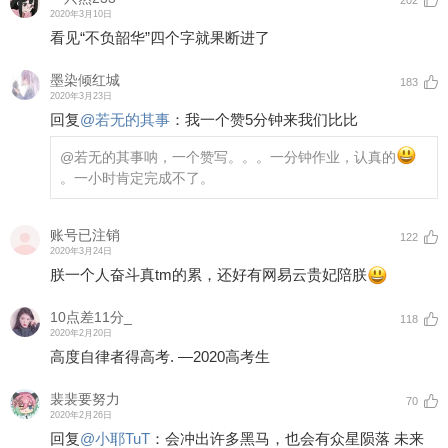
2020年3月10日
看见“不负韶华”四个字就果断进了
墨染倾红城
183
2020年3月23日
回复
@
若无的其事
：
我一个赞5分钟来我们比比
@若无的其事
呐，一个赞写。。。一分钟作业，认真的
。一小时肯定完成不了。
账号已注销
122
2020年3月24日
朕一个人奋斗真tm的累，还好有网易云贵妃陪朕
10点差11分_
118
2020年2月20日
高度自律者得高考. —2020高考生
裴裴要努力
70
2020年2月26日
回复
@
小耶TuT
：
会冲出许多黑马，也会有众星陨落 未来