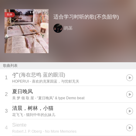
556.7万
歌单
适合学习时听的歌(不负韶华)
鸪菡
歌曲列表
ᵕ᷄≀̠˘᷅
(
海在悲鸣 蓝的眼泪
)
1
HOPERUI
- 喜欢的克莱因蓝，与忧郁无关
夏日晚风
2
美 梦 领 取 屋
- “夏日晚风” & type Demo beat
清晨，树林，小猫
3
花飞飞
- 猫到中年的幺妹儿
Siente
4
Robert J. P. Oberg
- No More Memories