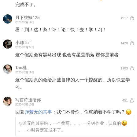
完成不了。
月下鮟鱇425
1917
2020年2月19日
看！到！这！条！评！论！快！去！学！习！
小耶TuT
1420
2020年2月24日
这个假期会有黑马出现 也会有星星陨落 愿你是前者
Tao桃_
1103
2020年2月19日
这个假期真的会给那些自律的人一个惊醒的。所以快去学
习。
写首诗送给你
451
2020年3月10日
回复
@
若无的其事
：
我们不赞你，你就躺着不学了吗？
@若无的其事
呐，一个赞写。。。一分钟作业，认真的
。一小时肯定完成不了。